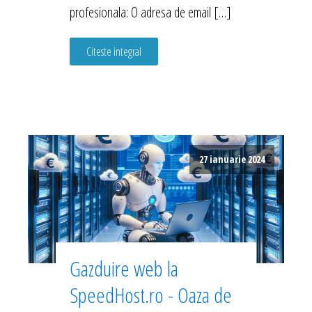
profesionala: O adresa de email […]
Citeste integral
27 ianuarie 2024
Gazduire web la
SpeedHost.ro - Oaza de