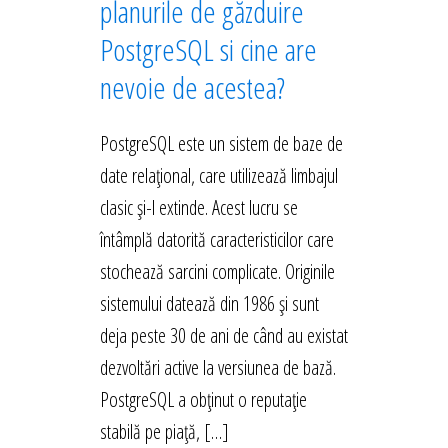
planurile de găzduire
PostgreSQL si cine are
nevoie de acestea?
PostgreSQL este un sistem de baze de
date relațional, care utilizează limbajul
clasic și-l extinde. Acest lucru se
întâmplă datorită caracteristicilor care
stochează sarcini complicate. Originile
sistemului datează din 1986 și sunt
deja peste 30 de ani de când au existat
dezvoltări active la versiunea de bază.
PostgreSQL a obținut o reputație
stabilă pe piață, […]