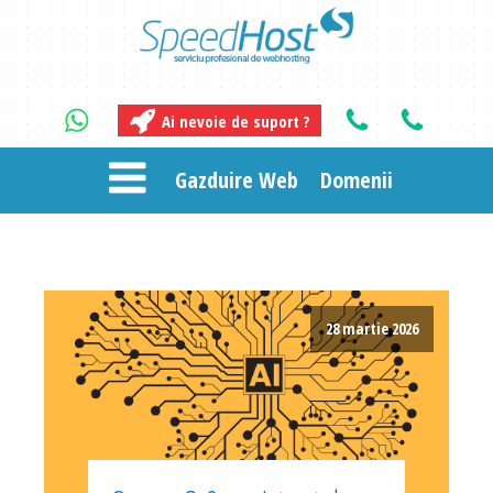
Ai nevoie de suport ?
Gazduire Web
Domenii
28 martie 2026