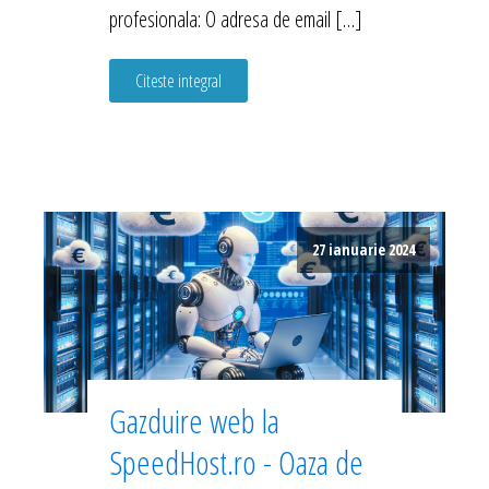
profesionala: O adresa de email […]
Citeste integral
27 ianuarie 2024
Gazduire web la
SpeedHost.ro - Oaza de