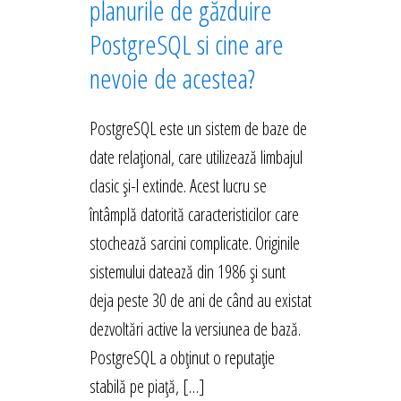
planurile de găzduire
PostgreSQL si cine are
nevoie de acestea?
PostgreSQL este un sistem de baze de
date relațional, care utilizează limbajul
clasic și-l extinde. Acest lucru se
întâmplă datorită caracteristicilor care
stochează sarcini complicate. Originile
sistemului datează din 1986 și sunt
deja peste 30 de ani de când au existat
dezvoltări active la versiunea de bază.
PostgreSQL a obținut o reputație
stabilă pe piață, […]