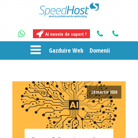
Ai nevoie de suport ?
Gazduire Web
Domenii
28 martie 2026