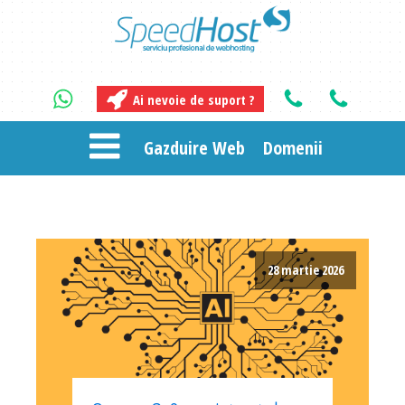
Ai nevoie de suport ?
Gazduire Web
Domenii
28 martie 2026