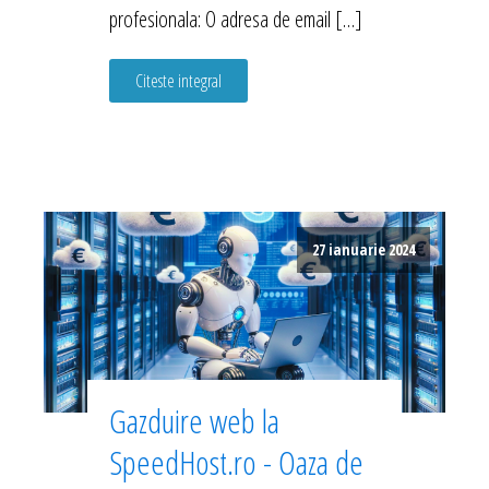
profesionala: O adresa de email […]
Citeste integral
27 ianuarie 2024
Gazduire web la
SpeedHost.ro - Oaza de