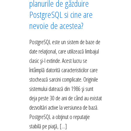
planurile de găzduire
PostgreSQL si cine are
nevoie de acestea?
PostgreSQL este un sistem de baze de
date relațional, care utilizează limbajul
clasic și-l extinde. Acest lucru se
întâmplă datorită caracteristicilor care
stochează sarcini complicate. Originile
sistemului datează din 1986 și sunt
deja peste 30 de ani de când au existat
dezvoltări active la versiunea de bază.
PostgreSQL a obținut o reputație
stabilă pe piață, […]