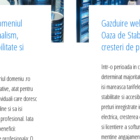
omeniul
Gazduire we
nalism,
Oaza de Stab
litate si
cresteri de p
Intr-o perioada in c
determinat majoritat
iul domeniu .ro
isi mareasca tarife
ative, atat pentru
stabilitate si accesib
dividuali care doresc
preturi inregistrate
ne si sa isi
electrica, cresterea 
profesional. Iata
si licentiere a softu
eneficii:
mentine angajament
e profesionala: O