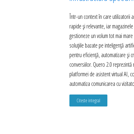
Într-un context în care utilizatorii
rapide și relevante, iar magazinele
gestioneze un volum tot mai mare d
soluțiile bazate pe inteligență artif
pentru eficiență, automatizare și c
conversiilor. Quero 2.0 reprezintă
platformei de asistent virtual AI, 
automatiza comunicarea cu vizitator
Citeste integral