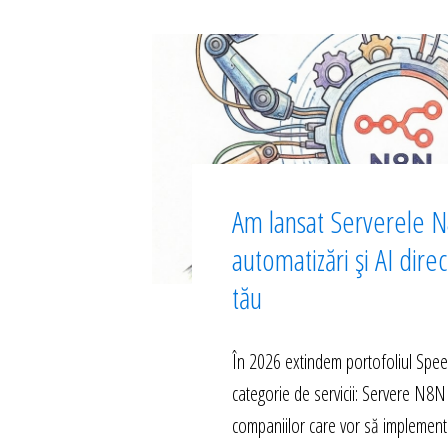
Am lansat Serverele N
automatizări și AI dire
tău
În 2026 extindem portofoliul Spe
categorie de servicii: Servere N8N
companiilor care vor să implement