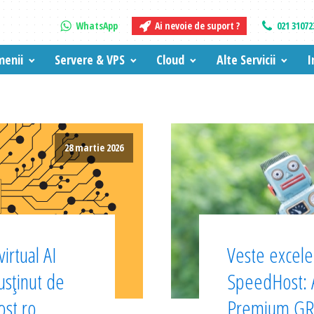
WhatsApp
Ai nevoie de suport ?
021 31072
enii
Servere & VPS
Cloud
Alte Servicii
I
28 martie 2026
irtual AI
Veste excelen
sținut de
SpeedHost:
ost.ro
Premium GRA