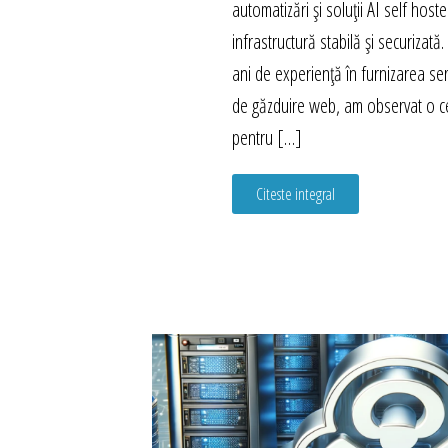
automatizări și soluții AI self host
infrastructură stabilă și securizat
ani de experiență în furnizarea ser
de găzduire web, am observat o c
pentru […]
Citeste integral