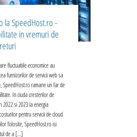
b la SpeedHost.ro -
ilitate in vremuri de
returi
are fluctuatiile economice au
ea furnizorilor de servicii web sa
le, SpeedHost.ro ramane un far de
ilitate. In ciuda cresterilor de
 in 2022 si 2023 la energia
costurilor pentru servicii de cloud
rilor folosite, SpeedHost.ro isi
ul de a […]