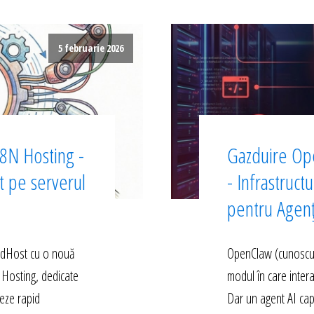
5 februarie 2026
8N Hosting -
Gazduire Op
ct pe serverul
- Infrastruct
pentru Agen
edHost cu o nouă
OpenClaw (cunoscut 
 Hosting, dedicate
modul în care inter
eze rapid
Dar un agent AI cap