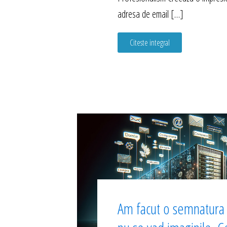
adresa de email […]
Citeste integral
Am facut o semnatura l