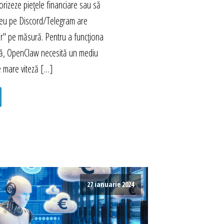
rizeze piețele financiare sau să
eu pe Discord/Telegram are
r" pe măsură. Pentru a funcționa
mă, OpenClaw necesită un mediu
e mare viteză […]
27 ianuarie 2024