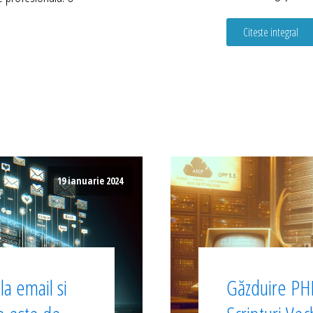
Citeste integral
19 ianuarie 2024
a email si
Găzduire PHP