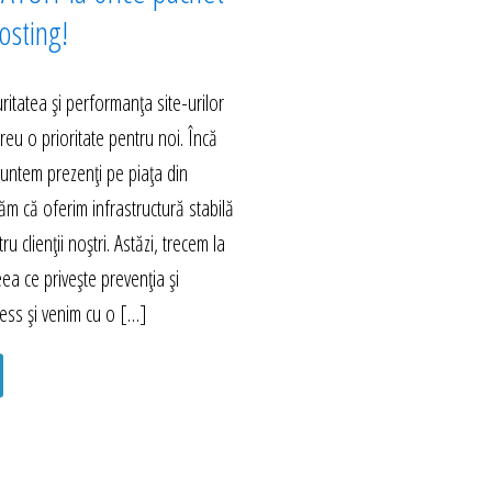
sting!
itatea și performanța site-urilor
eu o prioritate pentru noi. Încă
untem prezenți pe piața din
m că oferim infrastructură stabilă
ru clienții noștri. Astăzi, trecem la
eea ce privește prevenția și
ess și venim cu o […]