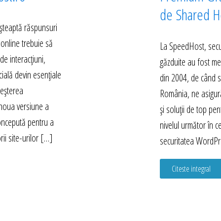
de Shared Ho
 așteaptă răspunsuri
 online trebuie să
La SpeedHost, secur
e interacțiuni,
găzduite au fost mer
icială devin esențiale
din 2004, de când s
reșterea
România, ne asigură
 noua versiune a
și soluții de top pent
concepută pentru a
nivelul următor în c
ii site-urilor […]
securitatea WordPr
Citeste integral