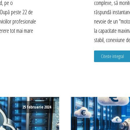
ed, pe o
complexe, să monito
ă. După peste 22 de
răspundă instantan
viciilor profesionale
nevoie de un "moto
erere tot mai mare
la capacitate maxi
stabil, conexiune d
Citeste integral
25 februarie 2024