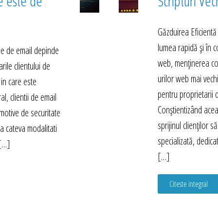
e este de
Scripturi Vec
Găzduirea Eficientă
lumea rapidă și în 
rile de email depinde
web, menținerea compa
arile clientului de
urilor web mai vech
 in care este
pentru proprietarii d
l, clientii de email
Conștientizând acea
motive de securitate
sprijinul clienților 
sta cateva modalitati
specializată, dedica
 […]
[…]
Citeste integral