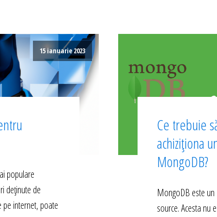
15 ianuarie 2023
entru
Ce trebuie să
achiziționa u
MongoDB?
ai populare
ri deținute de
MongoDB este un s
e pe internet, poate
source. Acesta nu e