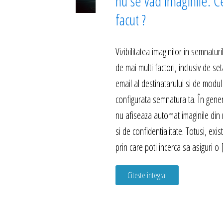
nu se vad imaginile. C
facut ?
Vizibilitatea imaginilor in semnatu
de mai multi factori, inclusiv de set
email al destinatarului si de modul
configurata semnatura ta. În genera
nu afiseaza automat imaginile din 
si de confidentialitate. Totusi, exi
prin care poti incerca sa asiguri o
Citeste integral