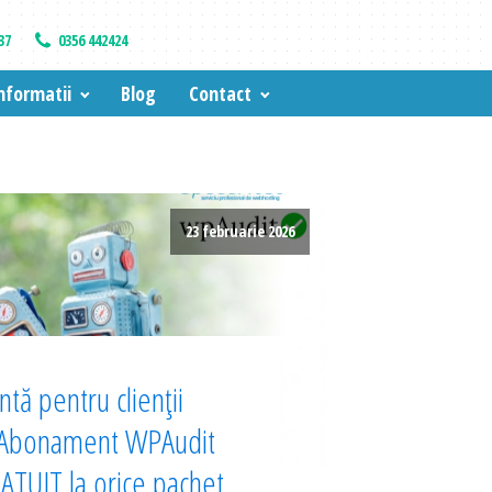
37
0356 442424
nformatii
Blog
Contact
23 februarie 2026
tă pentru clienții
 Abonament WPAudit
TUIT la orice pachet