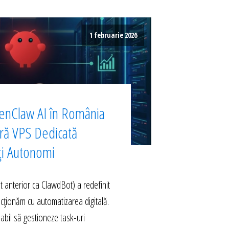
1 februarie 2026
enClaw AI în România
ură VPS Dedicată
ți Autonomi
anterior ca ClawdBot) a redefinit
acționăm cu automatizarea digitală.
abil să gestioneze task-uri