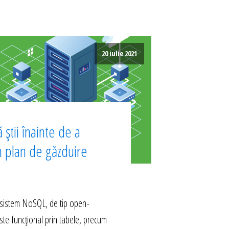
20 iulie 2021
 știi înainte de a
n plan de găzduire
istem NoSQL, de tip open-
ste funcțional prin tabele, precum