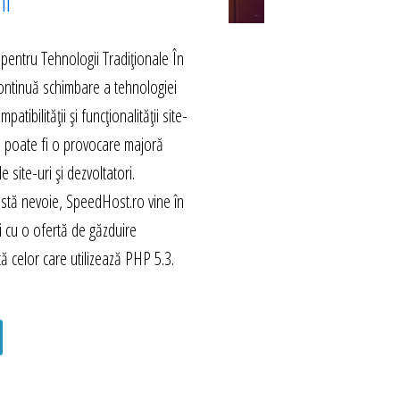
hi
 pentru Tehnologii Tradiționale În
continuă schimbare a tehnologiei
tibilității și funcționalității site-
i poate fi o provocare majoră
e site-uri și dezvoltatori.
stă nevoie, SpeedHost.ro vine în
săi cu o ofertă de găzduire
tă celor care utilizează PHP 5.3.