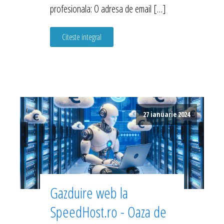
profesionala: O adresa de email […]
Citeste integral
27 ianuarie 2024
Gazduire web la
SpeedHost.ro - Oaza de