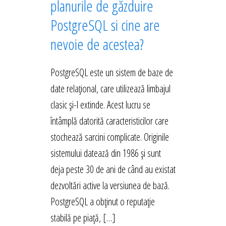
planurile de găzduire
PostgreSQL si cine are
nevoie de acestea?
PostgreSQL este un sistem de baze de
date relațional, care utilizează limbajul
clasic și-l extinde. Acest lucru se
întâmplă datorită caracteristicilor care
stochează sarcini complicate. Originile
sistemului datează din 1986 și sunt
deja peste 30 de ani de când au existat
dezvoltări active la versiunea de bază.
PostgreSQL a obținut o reputație
stabilă pe piață, […]