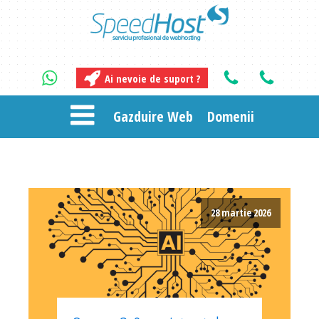
Ai nevoie de suport ?
Gazduire Web
Domenii
28 martie 2026