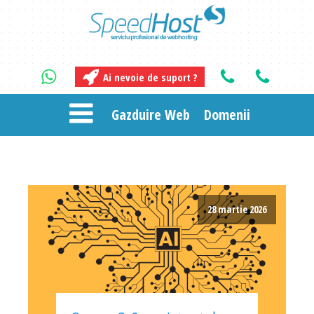
Ai nevoie de suport ?
Gazduire Web
Domenii
28 martie 2026