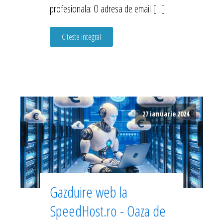
profesionala: O adresa de email […]
Citeste integral
27 ianuarie 2024
Gazduire web la
SpeedHost.ro - Oaza de