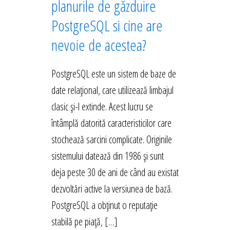
planurile de găzduire
PostgreSQL si cine are
nevoie de acestea?
PostgreSQL este un sistem de baze de
date relațional, care utilizează limbajul
clasic și-l extinde. Acest lucru se
întâmplă datorită caracteristicilor care
stochează sarcini complicate. Originile
sistemului datează din 1986 și sunt
deja peste 30 de ani de când au existat
dezvoltări active la versiunea de bază.
PostgreSQL a obținut o reputație
stabilă pe piață, […]