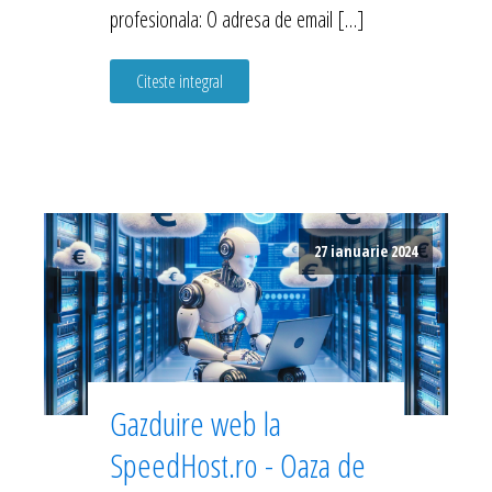
profesionala: O adresa de email […]
Citeste integral
27 ianuarie 2024
Gazduire web la
SpeedHost.ro - Oaza de