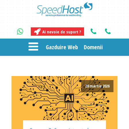
Ai nevoie de suport ?
Gazduire Web
Domenii
28 martie 2026