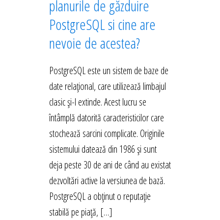
planurile de găzduire
PostgreSQL si cine are
nevoie de acestea?
PostgreSQL este un sistem de baze de
date relațional, care utilizează limbajul
clasic și-l extinde. Acest lucru se
întâmplă datorită caracteristicilor care
stochează sarcini complicate. Originile
sistemului datează din 1986 și sunt
deja peste 30 de ani de când au existat
dezvoltări active la versiunea de bază.
PostgreSQL a obținut o reputație
stabilă pe piață, […]