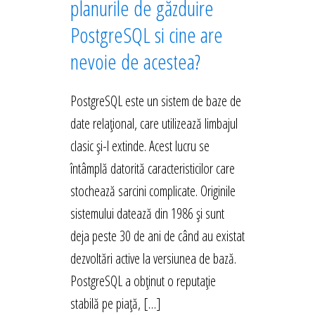
planurile de găzduire
PostgreSQL si cine are
nevoie de acestea?
PostgreSQL este un sistem de baze de
date relațional, care utilizează limbajul
clasic și-l extinde. Acest lucru se
întâmplă datorită caracteristicilor care
stochează sarcini complicate. Originile
sistemului datează din 1986 și sunt
deja peste 30 de ani de când au existat
dezvoltări active la versiunea de bază.
PostgreSQL a obținut o reputație
stabilă pe piață, […]