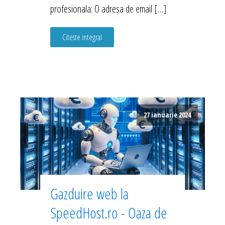
profesionala: O adresa de email […]
Citeste integral
27 ianuarie 2024
Gazduire web la
SpeedHost.ro - Oaza de