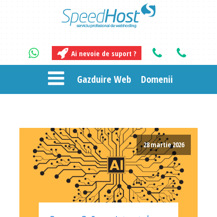
Ai nevoie de suport ?
Gazduire Web
Domenii
28 martie 2026