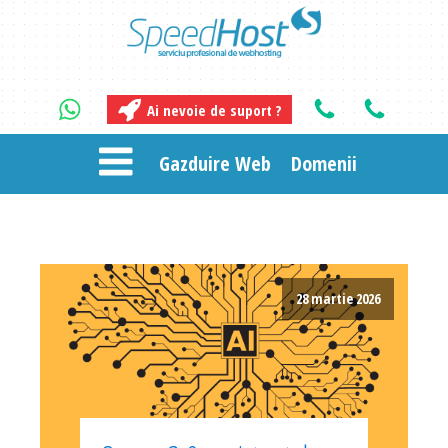
Ai nevoie de suport ?
Gazduire Web
Domenii
28 martie 2026