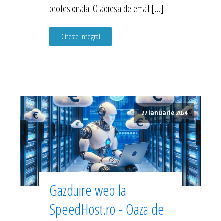
profesionala: O adresa de email […]
Citeste integral
27 ianuarie 2024
Gazduire web la
SpeedHost.ro - Oaza de