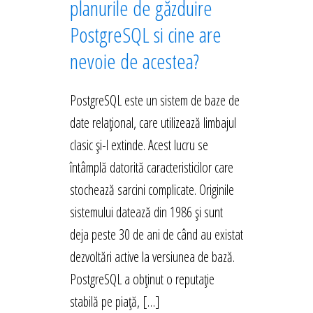
planurile de găzduire
PostgreSQL si cine are
nevoie de acestea?
PostgreSQL este un sistem de baze de
date relațional, care utilizează limbajul
clasic și-l extinde. Acest lucru se
întâmplă datorită caracteristicilor care
stochează sarcini complicate. Originile
sistemului datează din 1986 și sunt
deja peste 30 de ani de când au existat
dezvoltări active la versiunea de bază.
PostgreSQL a obținut o reputație
stabilă pe piață, […]