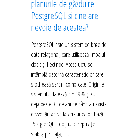
planurile de găzduire
PostgreSQL si cine are
nevoie de acestea?
PostgreSQL este un sistem de baze de
date relațional, care utilizează limbajul
clasic și-l extinde. Acest lucru se
întâmplă datorită caracteristicilor care
stochează sarcini complicate. Originile
sistemului datează din 1986 și sunt
deja peste 30 de ani de când au existat
dezvoltări active la versiunea de bază.
PostgreSQL a obținut o reputație
stabilă pe piață, […]