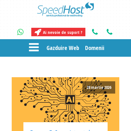
Ai nevoie de suport ?
Gazduire Web
Domenii
28 martie 2026