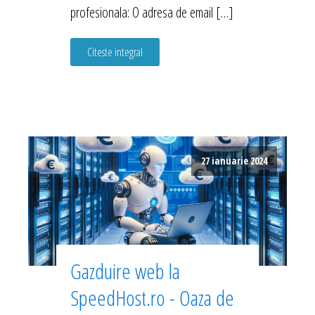
profesionala: O adresa de email […]
Citeste integral
27 ianuarie 2024
Gazduire web la
SpeedHost.ro - Oaza de