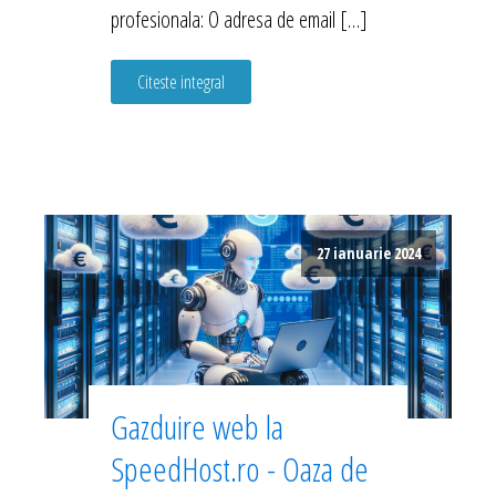
profesionala: O adresa de email […]
Citeste integral
27 ianuarie 2024
Gazduire web la
SpeedHost.ro - Oaza de