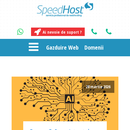
Ai nevoie de suport ?
Gazduire Web
Domenii
28 martie 2026