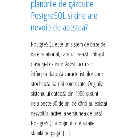
planurile de găzduire
PostgreSQL si cine are
nevoie de acestea?
PostgreSQL este un sistem de baze de
date relațional, care utilizează limbajul
clasic și-l extinde. Acest lucru se
întâmplă datorită caracteristicilor care
stochează sarcini complicate. Originile
sistemului datează din 1986 și sunt
deja peste 30 de ani de când au existat
dezvoltări active la versiunea de bază.
PostgreSQL a obținut o reputație
stabilă pe piață, […]