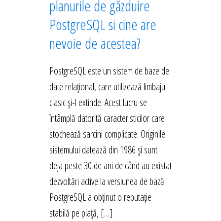
planurile de găzduire
PostgreSQL si cine are
nevoie de acestea?
PostgreSQL este un sistem de baze de
date relațional, care utilizează limbajul
clasic și-l extinde. Acest lucru se
întâmplă datorită caracteristicilor care
stochează sarcini complicate. Originile
sistemului datează din 1986 și sunt
deja peste 30 de ani de când au existat
dezvoltări active la versiunea de bază.
PostgreSQL a obținut o reputație
stabilă pe piață, […]