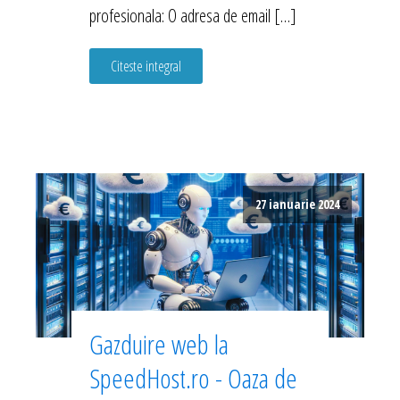
profesionala: O adresa de email […]
Citeste integral
27 ianuarie 2024
Gazduire web la
SpeedHost.ro - Oaza de