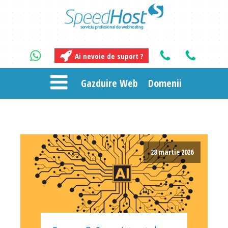
Ai nevoie de suport ?
Gazduire Web
Domenii
28 martie 2026