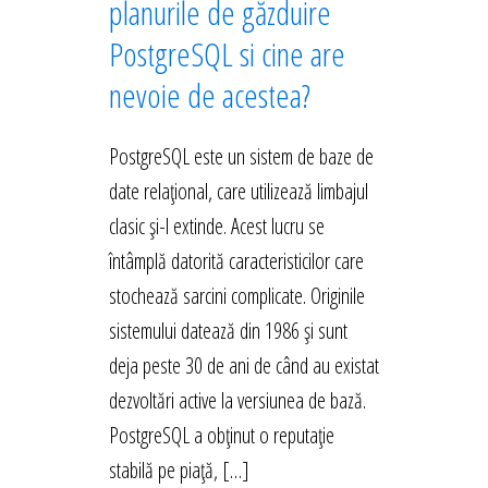
planurile de găzduire
PostgreSQL si cine are
nevoie de acestea?
PostgreSQL este un sistem de baze de
date relațional, care utilizează limbajul
clasic și-l extinde. Acest lucru se
întâmplă datorită caracteristicilor care
stochează sarcini complicate. Originile
sistemului datează din 1986 și sunt
deja peste 30 de ani de când au existat
dezvoltări active la versiunea de bază.
PostgreSQL a obținut o reputație
stabilă pe piață, […]