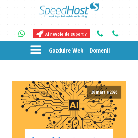
Ai nevoie de suport ?
Gazduire Web
Domenii
28 martie 2026