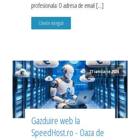
profesionala: O adresa de email […]
Citeste integral
27 ianuarie 2024
Gazduire web la
SpeedHost.ro - Oaza de