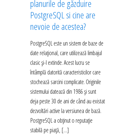
planurile de găzduire
PostgreSQL si cine are
nevoie de acestea?
PostgreSQL este un sistem de baze de
date relațional, care utilizează limbajul
clasic și-l extinde. Acest lucru se
întâmplă datorită caracteristicilor care
stochează sarcini complicate. Originile
sistemului datează din 1986 și sunt
deja peste 30 de ani de când au existat
dezvoltări active la versiunea de bază.
PostgreSQL a obținut o reputație
stabilă pe piață, […]