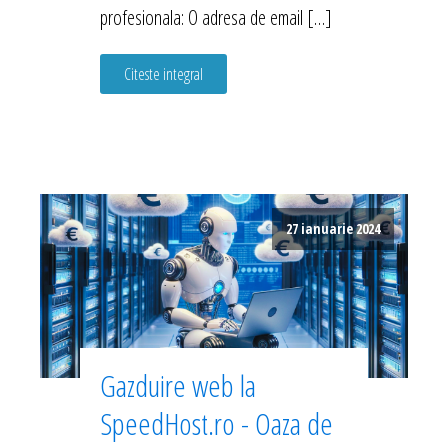
profesionala: O adresa de email […]
Citeste integral
27 ianuarie 2024
Gazduire web la
SpeedHost.ro - Oaza de