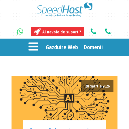
Ai nevoie de suport ?
Gazduire Web
Domenii
28 martie 2026