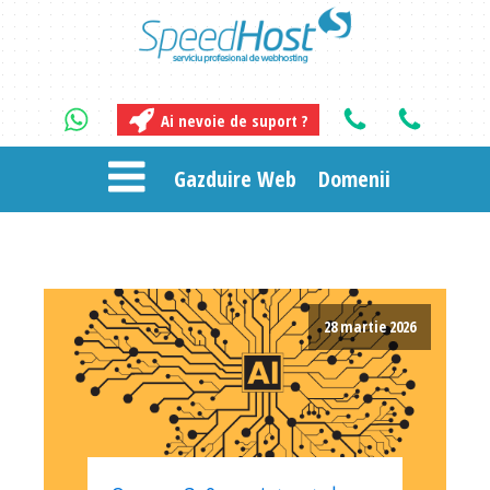
Ai nevoie de suport ?
Gazduire Web
Domenii
28 martie 2026