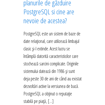
planurile de găzduire
PostgreSQL si cine are
nevoie de acestea?
PostgreSQL este un sistem de baze de
date relațional, care utilizează limbajul
clasic și-l extinde. Acest lucru se
întâmplă datorită caracteristicilor care
stochează sarcini complicate. Originile
sistemului datează din 1986 și sunt
deja peste 30 de ani de când au existat
dezvoltări active la versiunea de bază.
PostgreSQL a obținut o reputație
stabilă pe piață, […]