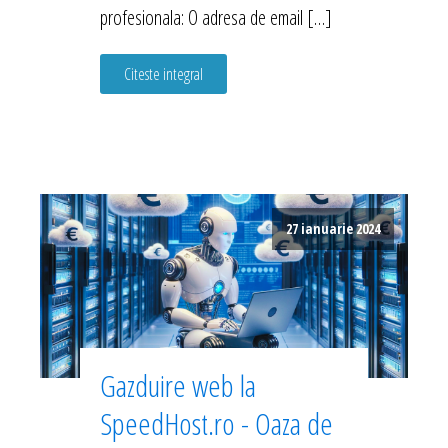
profesionala: O adresa de email […]
Citeste integral
27 ianuarie 2024
Gazduire web la
SpeedHost.ro - Oaza de