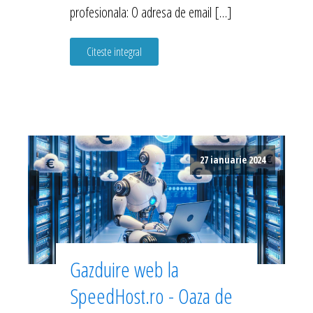
profesionala: O adresa de email […]
Citeste integral
27 ianuarie 2024
Gazduire web la
SpeedHost.ro - Oaza de