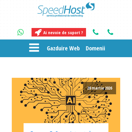
Ai nevoie de suport ?
Gazduire Web
Domenii
28 martie 2026