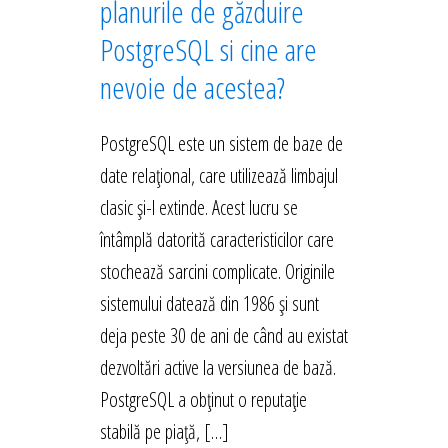
planurile de găzduire
PostgreSQL si cine are
nevoie de acestea?
PostgreSQL este un sistem de baze de
date relațional, care utilizează limbajul
clasic și-l extinde. Acest lucru se
întâmplă datorită caracteristicilor care
stochează sarcini complicate. Originile
sistemului datează din 1986 și sunt
deja peste 30 de ani de când au existat
dezvoltări active la versiunea de bază.
PostgreSQL a obținut o reputație
stabilă pe piață, […]