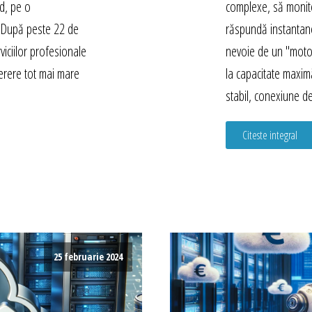
ed, pe o
complexe, să monito
ă. După peste 22 de
răspundă instantan
viciilor profesionale
nevoie de un "moto
erere tot mai mare
la capacitate maxi
stabil, conexiune d
Citeste integral
25 februarie 2024