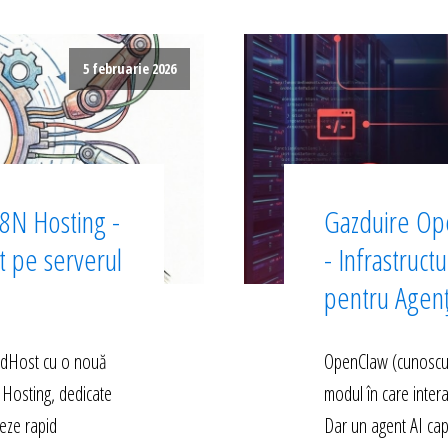
5 februarie 2026
8N Hosting -
Gazduire Op
ct pe serverul
- Infrastruct
pentru Agen
edHost cu o nouă
OpenClaw (cunoscut 
 Hosting, dedicate
modul în care inter
eze rapid
Dar un agent AI cap