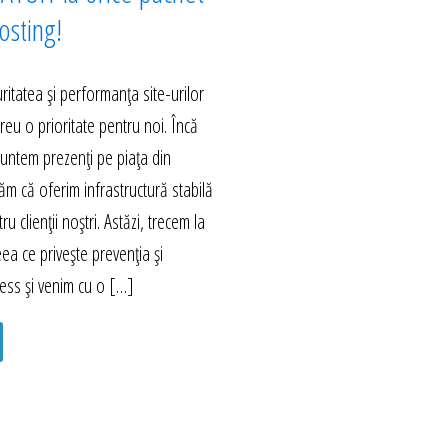
sting!
itatea și performanța site-urilor
eu o prioritate pentru noi. Încă
untem prezenți pe piața din
m că oferim infrastructură stabilă
ru clienții noștri. Astăzi, trecem la
eea ce privește prevenția și
ess și venim cu o […]