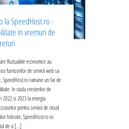
b la SpeedHost.ro -
ilitate in vremuri de
returi
are fluctuatiile economice au
ea furnizorilor de servicii web sa
le, SpeedHost.ro ramane un far de
ilitate. In ciuda cresterilor de
 in 2022 si 2023 la energia
costurilor pentru servicii de cloud
rilor folosite, SpeedHost.ro isi
ul de a […]