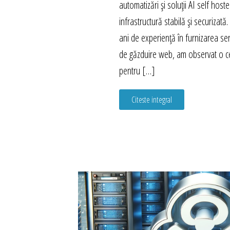
automatizări și soluții AI self host
infrastructură stabilă și securizat
ani de experiență în furnizarea ser
de găzduire web, am observat o c
pentru […]
Citeste integral