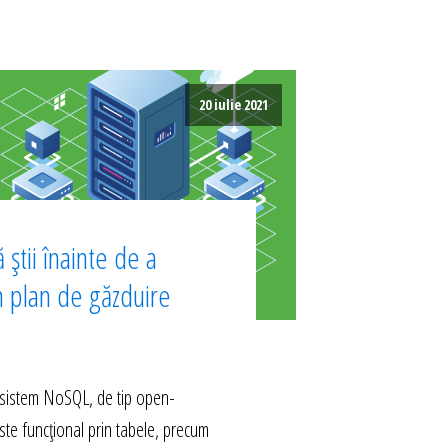
20 iulie 2021
 știi înainte de a
n plan de găzduire
istem NoSQL, de tip open-
ste funcțional prin tabele, precum