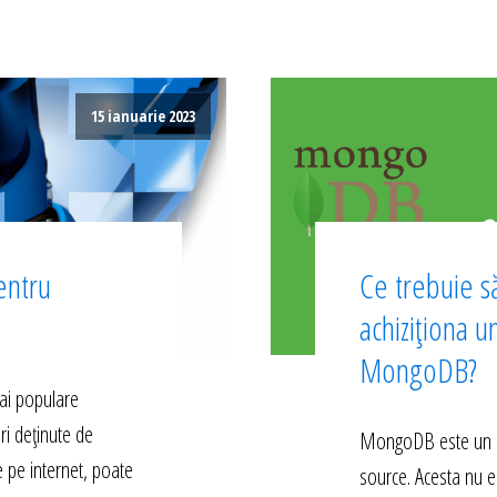
15 ianuarie 2023
entru
Ce trebuie să
achiziționa u
MongoDB?
ai populare
ri deținute de
MongoDB este un s
e pe internet, poate
source. Acesta nu e