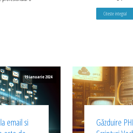
Citeste integral
19 ianuarie 2024
a email si
Găzduire PHP