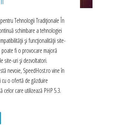
hi
 pentru Tehnologii Tradiționale În
continuă schimbare a tehnologiei
tibilității și funcționalității site-
i poate fi o provocare majoră
e site-uri și dezvoltatori.
stă nevoie, SpeedHost.ro vine în
săi cu o ofertă de găzduire
tă celor care utilizează PHP 5.3.