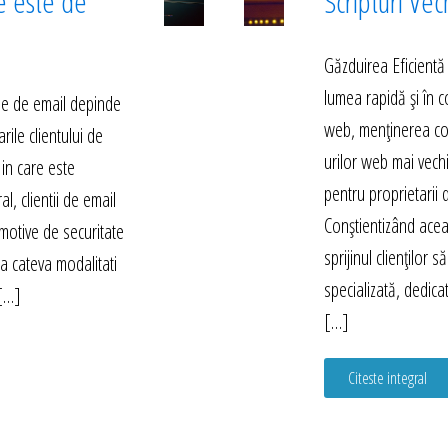
e este de
Scripturi Vec
Găzduirea Eficientă
lumea rapidă și în 
rile de email depinde
web, menținerea compa
arile clientului de
urilor web mai vech
 in care este
pentru proprietarii d
l, clientii de email
Conștientizând acea
motive de securitate
sprijinul clienților 
sta cateva modalitati
specializată, dedica
 […]
[…]
Citeste integral