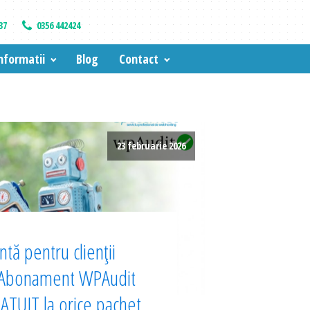
37
0356 442424
nformatii
Blog
Contact
23 februarie 2026
tă pentru clienții
 Abonament WPAudit
TUIT la orice pachet