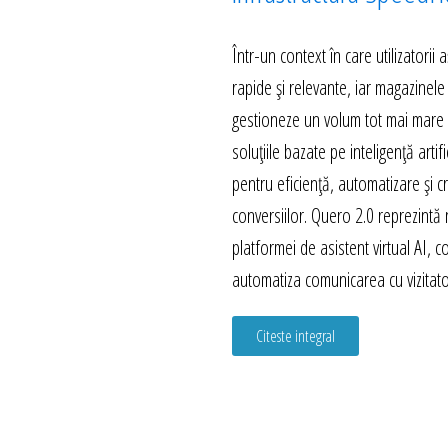
Într-un context în care utilizatorii
rapide și relevante, iar magazinele
gestioneze un volum tot mai mare d
soluțiile bazate pe inteligență artif
pentru eficiență, automatizare și c
conversiilor. Quero 2.0 reprezintă
platformei de asistent virtual AI, 
automatiza comunicarea cu vizitator
Citeste integral