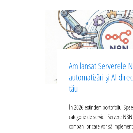
Am lansat Serverele N
automatizări și AI dire
tău
În 2026 extindem portofoliul Spe
categorie de servicii: Servere N8N
companiilor care vor să implement