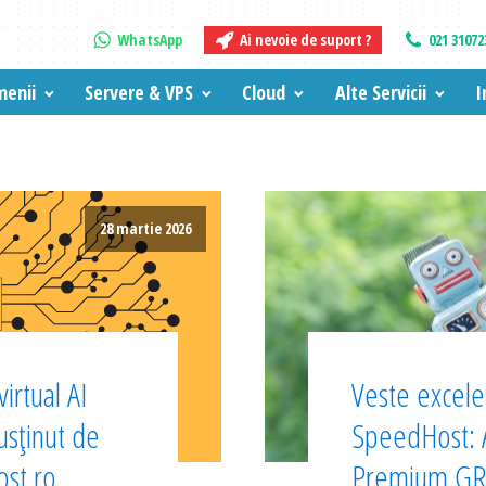
WhatsApp
Ai nevoie de suport ?
021 31072
enii
Servere & VPS
Cloud
Alte Servicii
I
28 martie 2026
irtual AI
Veste excelen
sținut de
SpeedHost:
ost.ro
Premium GRA