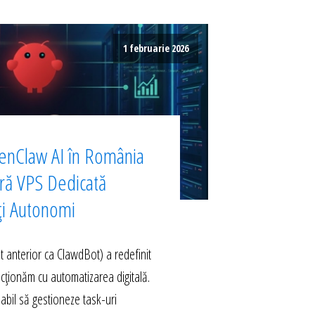
1 februarie 2026
enClaw AI în România
ură VPS Dedicată
ți Autonomi
anterior ca ClawdBot) a redefinit
acționăm cu automatizarea digitală.
abil să gestioneze task-uri