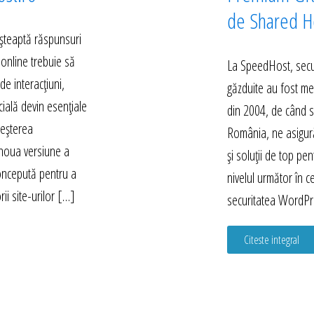
de Shared Ho
 așteaptă răspunsuri
 online trebuie să
La SpeedHost, secur
e interacțiuni,
găzduite au fost mer
icială devin esențiale
din 2004, de când s
reșterea
România, ne asigură
 noua versiune a
și soluții de top pent
concepută pentru a
nivelul următor în c
ii site-urilor […]
securitatea WordPr
Citeste integral