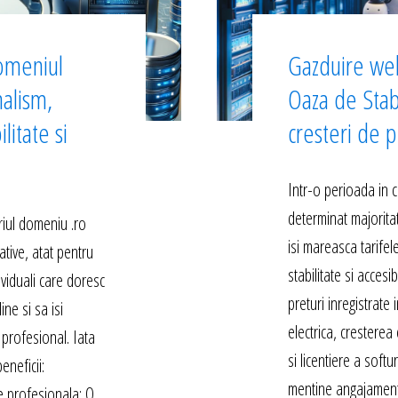
omeniul
Gazduire we
nalism,
Oaza de Stab
litate si
cresteri de p
Intr-o perioada in c
determinat majoritat
iul domeniu .ro
isi mareasca tarife
ative, atat pentru
stabilitate si accesib
dividuali care doresc
preturi inregistrate
ne si sa isi
electrica, cresterea 
profesional. Iata
si licentiere a softu
eneficii:
mentine angajament
e profesionala: O