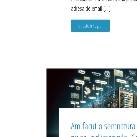
adresa de email […]
Citeste integral
Am facut o semnatura l