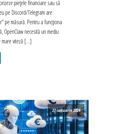
rizeze piețele financiare sau să
eu pe Discord/Telegram are
r" pe măsură. Pentru a funcționa
mă, OpenClaw necesită un mediu
e mare viteză […]
27 ianuarie 2024