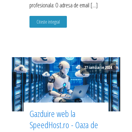
profesionala: O adresa de email […]
Citeste integral
27 ianuarie 2024
Gazduire web la
SpeedHost.ro - Oaza de