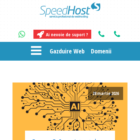
Ai nevoie de suport ?
Gazduire Web
Domenii
28 martie 2026