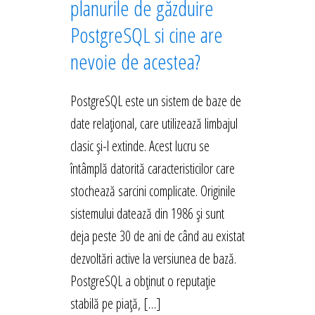
planurile de găzduire
PostgreSQL si cine are
nevoie de acestea?
PostgreSQL este un sistem de baze de
date relațional, care utilizează limbajul
clasic și-l extinde. Acest lucru se
întâmplă datorită caracteristicilor care
stochează sarcini complicate. Originile
sistemului datează din 1986 și sunt
deja peste 30 de ani de când au existat
dezvoltări active la versiunea de bază.
PostgreSQL a obținut o reputație
stabilă pe piață, […]