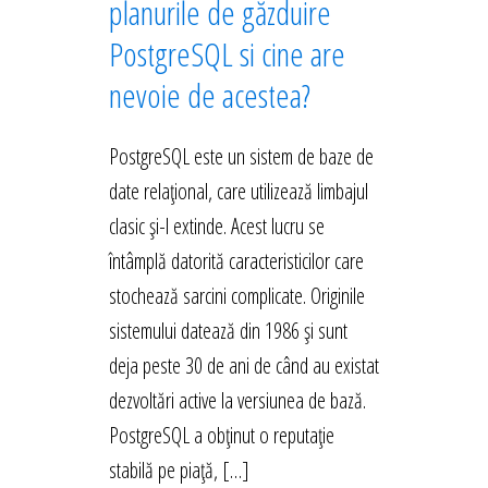
planurile de găzduire
PostgreSQL si cine are
nevoie de acestea?
PostgreSQL este un sistem de baze de
date relațional, care utilizează limbajul
clasic și-l extinde. Acest lucru se
întâmplă datorită caracteristicilor care
stochează sarcini complicate. Originile
sistemului datează din 1986 și sunt
deja peste 30 de ani de când au existat
dezvoltări active la versiunea de bază.
PostgreSQL a obținut o reputație
stabilă pe piață, […]