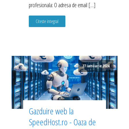
profesionala: O adresa de email […]
Citeste integral
27 ianuarie 2024
Gazduire web la
SpeedHost.ro - Oaza de