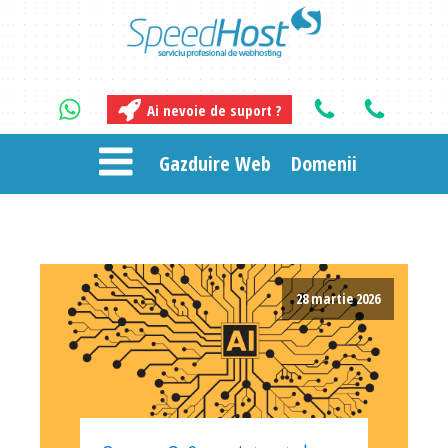
Ai nevoie de suport ?
Gazduire Web
Domenii
28 martie 2026