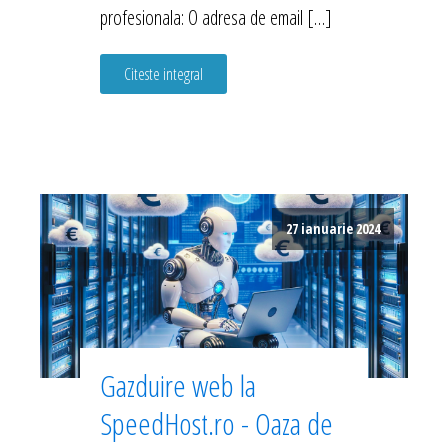
profesionala: O adresa de email […]
Citeste integral
27 ianuarie 2024
Gazduire web la
SpeedHost.ro - Oaza de