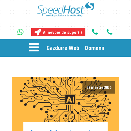
Ai nevoie de suport ?
Gazduire Web
Domenii
28 martie 2026