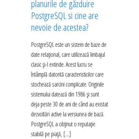
planurile de găzduire
PostgreSQL si cine are
nevoie de acestea?
PostgreSQL este un sistem de baze de
date relațional, care utilizează limbajul
clasic și-l extinde. Acest lucru se
întâmplă datorită caracteristicilor care
stochează sarcini complicate. Originile
sistemului datează din 1986 și sunt
deja peste 30 de ani de când au existat
dezvoltări active la versiunea de bază.
PostgreSQL a obținut o reputație
stabilă pe piață, […]