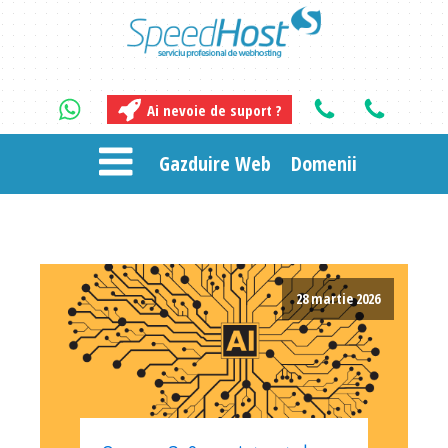
Ai nevoie de suport ?
Gazduire Web
Domenii
28 martie 2026