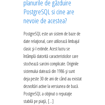
planurile de găzduire
PostgreSQL si cine are
nevoie de acestea?
PostgreSQL este un sistem de baze de
date relațional, care utilizează limbajul
clasic și-l extinde. Acest lucru se
întâmplă datorită caracteristicilor care
stochează sarcini complicate. Originile
sistemului datează din 1986 și sunt
deja peste 30 de ani de când au existat
dezvoltări active la versiunea de bază.
PostgreSQL a obținut o reputație
stabilă pe piață, […]