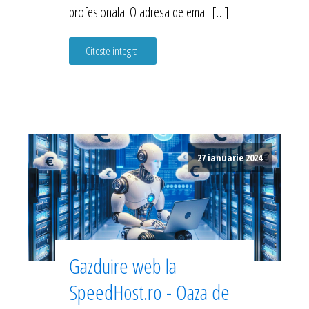
profesionala: O adresa de email […]
Citeste integral
27 ianuarie 2024
Gazduire web la
SpeedHost.ro - Oaza de