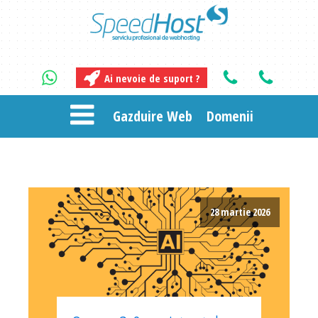
Ai nevoie de suport ?
Gazduire Web
Domenii
28 martie 2026