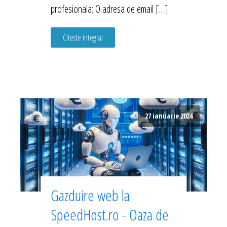
profesionala: O adresa de email […]
Citeste integral
27 ianuarie 2024
Gazduire web la
SpeedHost.ro - Oaza de