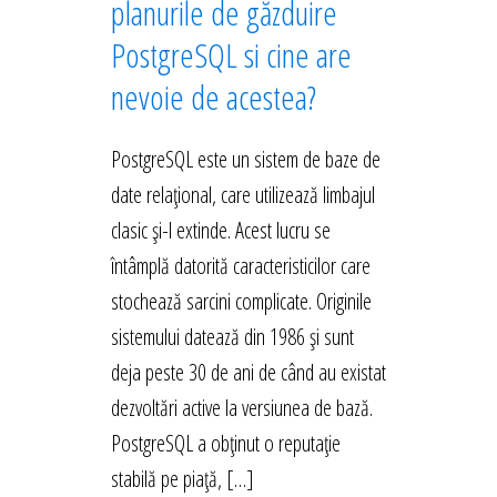
planurile de găzduire
PostgreSQL si cine are
nevoie de acestea?
PostgreSQL este un sistem de baze de
date relațional, care utilizează limbajul
clasic și-l extinde. Acest lucru se
întâmplă datorită caracteristicilor care
stochează sarcini complicate. Originile
sistemului datează din 1986 și sunt
deja peste 30 de ani de când au existat
dezvoltări active la versiunea de bază.
PostgreSQL a obținut o reputație
stabilă pe piață, […]