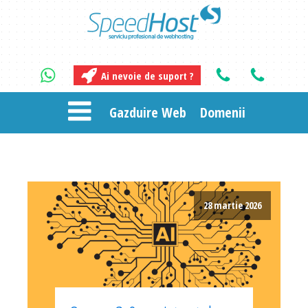
Ai nevoie de suport ?
Gazduire Web
Domenii
28 martie 2026