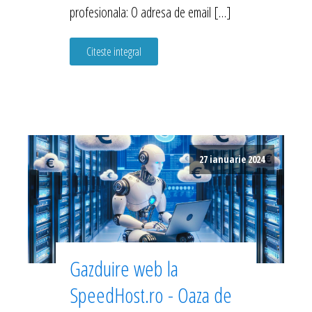
profesionala: O adresa de email […]
Citeste integral
27 ianuarie 2024
Gazduire web la
SpeedHost.ro - Oaza de