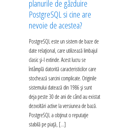
planurile de găzduire
PostgreSQL si cine are
nevoie de acestea?
PostgreSQL este un sistem de baze de
date relațional, care utilizează limbajul
clasic și-l extinde. Acest lucru se
întâmplă datorită caracteristicilor care
stochează sarcini complicate. Originile
sistemului datează din 1986 și sunt
deja peste 30 de ani de când au existat
dezvoltări active la versiunea de bază.
PostgreSQL a obținut o reputație
stabilă pe piață, […]