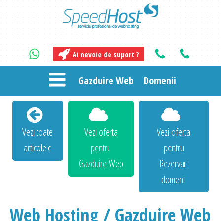
Ai nevoie de suport ?
Gazduire Web
Domenii
Vezi toate
Vezi oferta
Vezi oferta
articolele
pentru
pentru
Gazduire Web
Rezervari
domenii
Web Hosting / Gazduire Web