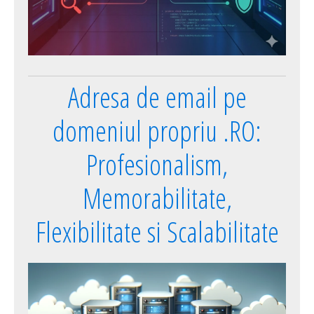
Adresa de email pe
domeniul propriu .RO:
Profesionalism,
Memorabilitate,
Flexibilitate si Scalabilitate