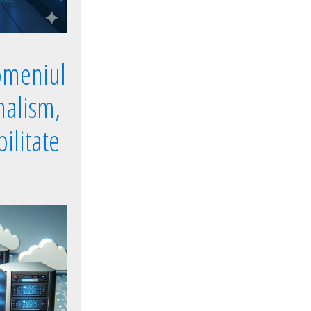
omeniul
nalism,
ilitate