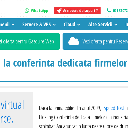
WhatsApp
Ai nevoie de suport ?
021 31072
enii
Servere & VPS
Cloud
Alte Servicii
I
zi oferta pentru Gazduire Web
Vezi oferta pentru Rezer
 la conferinta dedicata firmelor
virtual
Daca la prima editie din anul 2009,
SpeedHost
nu
rce,
Hosting (conferinta dedicata firmelor din industri
schimbat! Am aruncat in lupta peste 6 ore de drum