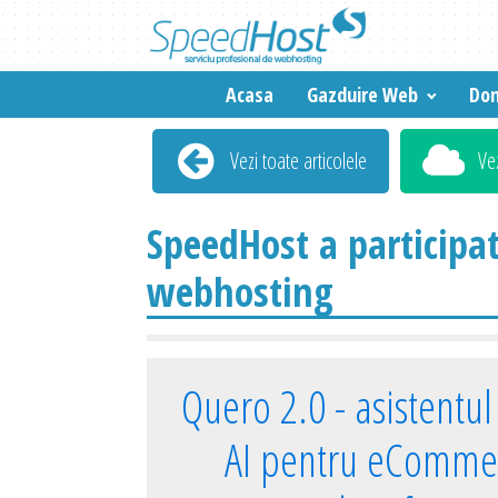
Acasa
Gazduire Web
Dom
Vezi toate articolele
Ve
SpeedHost a participat
webhosting
Quero 2.0 - asistentul 
AI pentru eComme