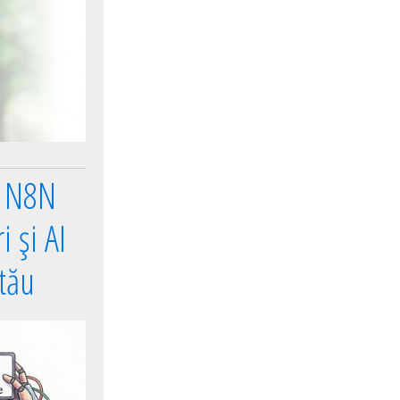
e N8N
 și AI
 tău