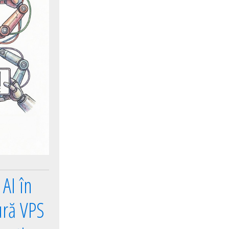
AI în
ură VPS