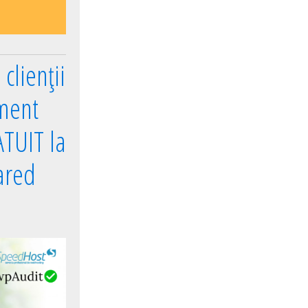
clienții
ment
TUIT la
ared