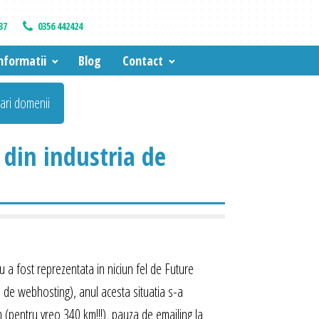
37
0356 442424
nformatii
Blog
Contact
vari domenii
 din industria de
 a fost reprezentata in niciun fel de Future
a de webhosting), anul acesta situatia s-a
 (pentru vreo 340 km!!!), pauza de emailing la