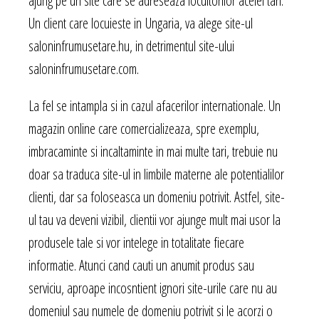
ajung pe un site care se adreseaza locuitorilor acelei tari.
Un client care locuieste in Ungaria, va alege site-ul
saloninfrumusetare.hu, in detrimentul site-ului
saloninfrumusetare.com.
La fel se intampla si in cazul afacerilor internationale. Un
magazin online care comercializeaza, spre exemplu,
imbracaminte si incaltaminte in mai multe tari, trebuie nu
doar sa traduca site-ul in limbile materne ale potentialilor
clienti, dar sa foloseasca un domeniu potrivit. Astfel, site-
ul tau va deveni vizibil, clientii vor ajunge mult mai usor la
produsele tale si vor intelege in totalitate fiecare
informatie. Atunci cand cauti un anumit produs sau
serviciu, aproape incosntient ignori site-urile care nu au
domeniul sau numele de domeniu potrivit si le acorzi o