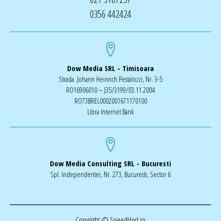
0356 442424
Dow Media SRL - Timisoara
Strada. Johann Heinrich Pestalozzi, Nr. 3-5
RO16906010 – J35/3199/03.11.2004
RO73BREL0002001671170100
Libra Internet Bank
Dow Media Consulting SRL - Bucuresti
Spl. Independentei, Nr. 273, Bucuresti, Sector 6
Copyright © SpeedHost.ro