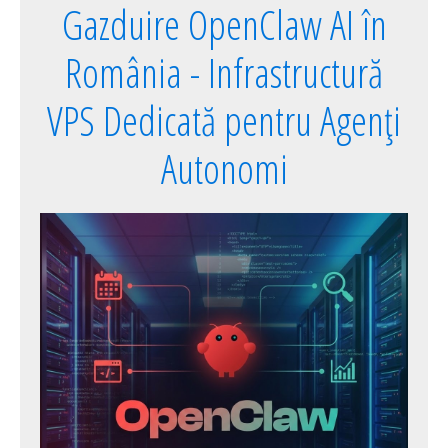
Gazduire OpenClaw AI în
România - Infrastructură
VPS Dedicată pentru Agenți
Autonomi