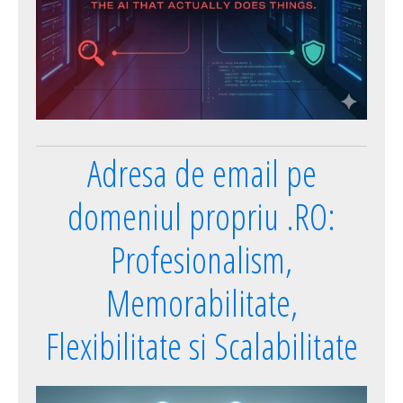
Adresa de email pe
domeniul propriu .RO:
Profesionalism,
Memorabilitate,
Flexibilitate si Scalabilitate