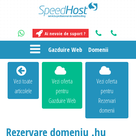
Ai nevoie de suport ?
Gazduire Web
Domenii
Vezi toate
Vezi oferta
Vezi oferta
articolele
pentru
pentru
Gazduire Web
Rezervari
domenii
Rezervare domeniu .hu