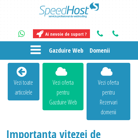
Ai nevoie de suport ?
Gazduire Web
Domenii
Vezi toate
Vezi oferta
Vezi oferta
articolele
pentru
pentru
Gazduire Web
Rezervari
domenii
Importanta vitezei de