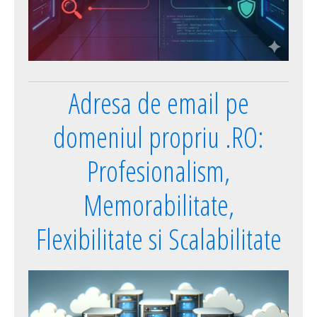
Adresa de email pe
domeniul propriu .RO:
Profesionalism,
Memorabilitate,
Flexibilitate si Scalabilitate