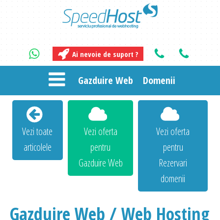
Ai nevoie de suport ?
Gazduire Web
Domenii
Vezi toate
Vezi oferta
Vezi oferta
articolele
pentru
pentru
Gazduire Web
Rezervari
domenii
Gazduire Web / Web Hosting