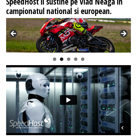
SpeedHost
il sustine pe Vlad Neaga in
campionatul national si european.