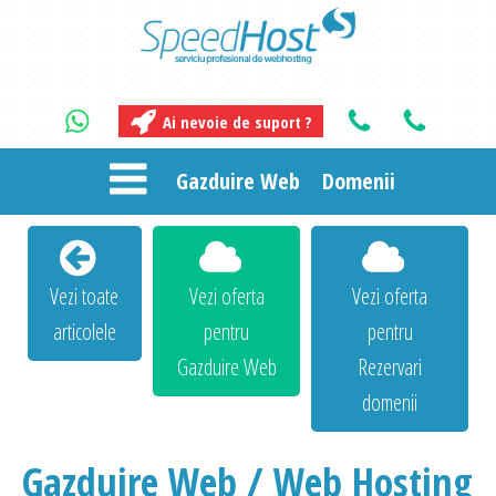
Ai nevoie de suport ?
Gazduire Web
Domenii
Vezi toate
Vezi oferta
Vezi oferta
articolele
pentru
pentru
Gazduire Web
Rezervari
domenii
Gazduire Web / Web Hosting