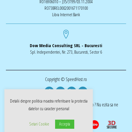
RO16906010 – J35/3199/03.11.2004
RO73BREL0002001671170100
Libra Internet Bank
Dow Media Consulting SRL - Bucuresti
Spl. Independentei, Nr. 273, Bucuresti, Sector 6
Copyright © SpeedHost.ro
Detalii despre politica noastra referitoare la
protectia
realizat de Dow Media | ai nevoie de o pagina web ? Nu ezita sa ne
datelor cu caracter personal
cotactati dow-media.ro
Setari Cookie
Accepta