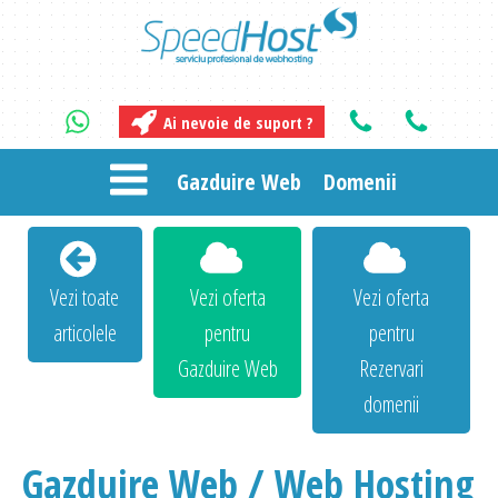
Ai nevoie de suport ?
Gazduire Web
Domenii
Vezi toate
Vezi oferta
Vezi oferta
articolele
pentru
pentru
Gazduire Web
Rezervari
domenii
Gazduire Web / Web Hosting