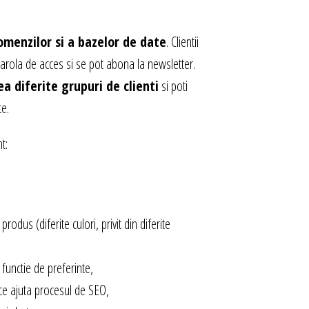
omenzilor si a bazelor de date
. Clientii
 parola de acces si se pot abona la newsletter.
ea diferite grupuri de clienti
si poti
te.
t:
odus (diferite culori, privit din diferite
 functie de preferinte,
 ce ajuta procesul de SEO,