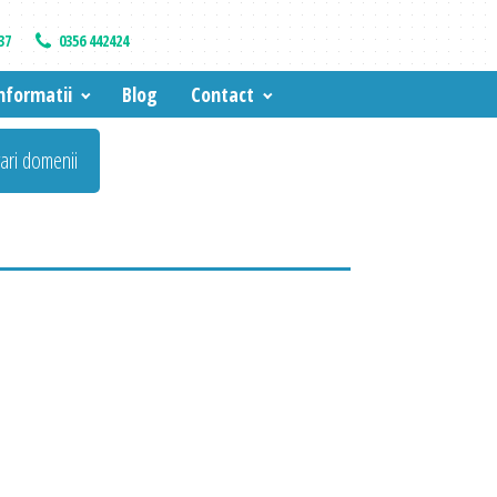
37
0356 442424
nformatii
Blog
Contact
vari domenii