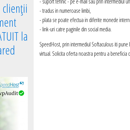
- suport tehnic - pe e-mail sau prin intermediul un
clienții
- tradus in numeroase limbi,
ment
- plata se poate efectua in diferite monede intern
- link-uri catre paginile din social media.
TUIT la
SpeedHost, prin intermediul Softaculous iti pune 
ared
virtual. Solicita oferta noastra pentru a beneficia 