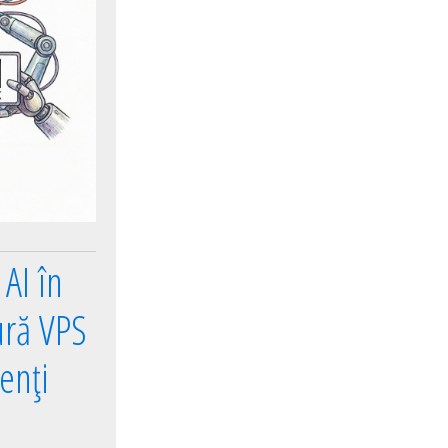
AI în
ură VPS
enți