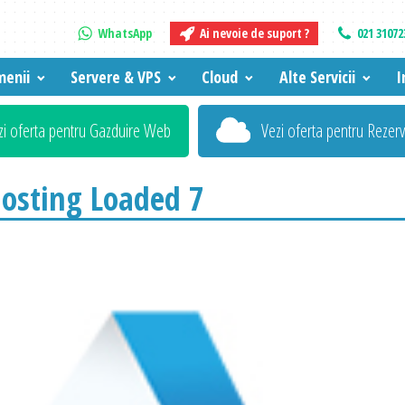
WhatsApp
Ai nevoie de suport ?
021 31072
enii
Servere & VPS
Cloud
Alte Servicii
I
zi oferta pentru Gazduire Web
Vezi oferta pentru Rezer
osting Loaded 7