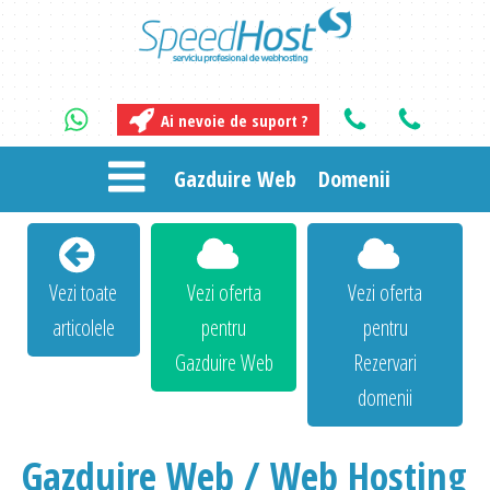
Ai nevoie de suport ?
Gazduire Web
Domenii
Vezi toate
Vezi oferta
Vezi oferta
articolele
pentru
pentru
Gazduire Web
Rezervari
domenii
Gazduire Web / Web Hosting