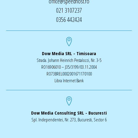
office@speedhost.ro
021 3107237
0356 442424
Dow Media SRL - Timisoara
Strada. Johann Heinrich Pestalozzi, Nr. 3-5
RO16906010 – J35/3199/03.11.2004
RO73BREL0002001671170100
Libra Internet Bank
Dow Media Consulting SRL - Bucuresti
Spl. Independentei, Nr. 273, Bucuresti, Sector 6