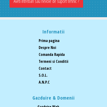
Aveti intrebari sau nevoie de suport tehnic ?
Informatii
Prima pagina
Despre Noi
Comanda Rapida
Termeni si Conditii
Contact
S.O.L.
A.N.P.C
Gazduire & Domenii
Gazduire Web