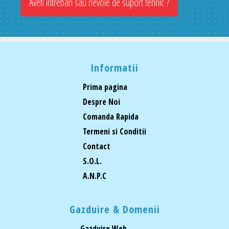
Aveti intrebari sau nevoie de suport tehnic ?
Informatii
Prima pagina
Despre Noi
Comanda Rapida
Termeni si Conditii
Contact
S.O.L.
A.N.P.C
Gazduire & Domenii
Gazduire Web