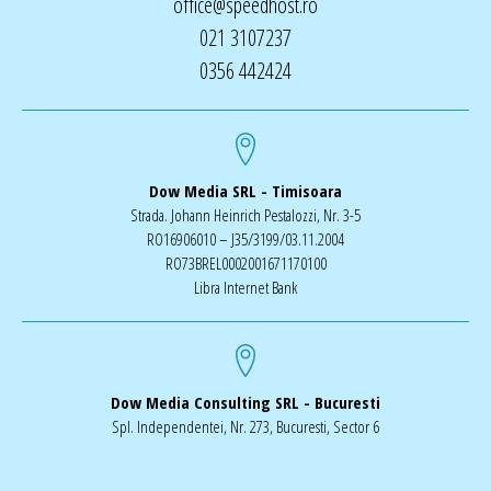
office@speedhost.ro
021 3107237
0356 442424
Dow Media SRL - Timisoara
Strada. Johann Heinrich Pestalozzi, Nr. 3-5
RO16906010 – J35/3199/03.11.2004
RO73BREL0002001671170100
Libra Internet Bank
Dow Media Consulting SRL - Bucuresti
Spl. Independentei, Nr. 273, Bucuresti, Sector 6