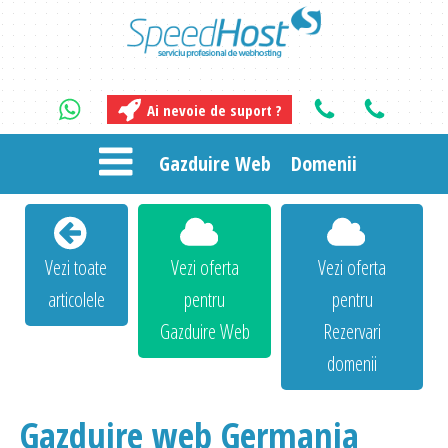
Ai nevoie de suport ?
Gazduire Web
Domenii
Vezi toate
Vezi oferta
Vezi oferta
articolele
pentru
pentru
Gazduire Web
Rezervari
domenii
Gazduire web Germania