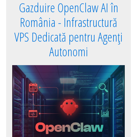
Gazduire OpenClaw AI în
România - Infrastructură
VPS Dedicată pentru Agenți
Autonomi