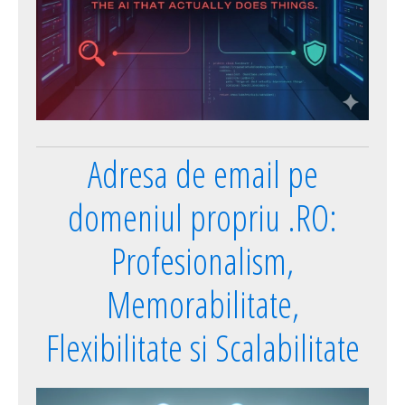
Adresa de email pe
domeniul propriu .RO:
Profesionalism,
Memorabilitate,
Flexibilitate si Scalabilitate