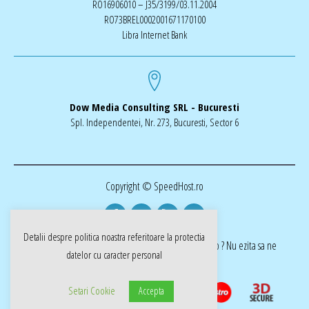
RO16906010 – J35/3199/03.11.2004
RO73BREL0002001671170100
Libra Internet Bank
Dow Media Consulting SRL - Bucuresti
Spl. Independentei, Nr. 273, Bucuresti, Sector 6
Copyright © SpeedHost.ro
Detalii despre politica noastra referitoare la
protectia
realizat de Dow Media | ai nevoie de o pagina web ? Nu ezita sa ne
datelor cu caracter personal
cotactati dow-media.ro
Setari Cookie
Accepta