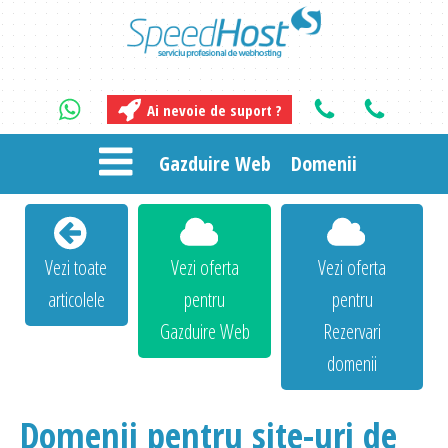
Ai nevoie de suport ?
Gazduire Web
Domenii
Vezi toate
Vezi oferta
Vezi oferta
articolele
pentru
pentru
Gazduire Web
Rezervari
domenii
Domenii pentru site-uri de