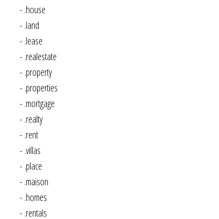
- .house
- .land
- .lease
- .realestate
- .property
- .properties
- .mortgage
- .realty
- .rent
- .villas
- .place
- .maison
- .homes
- .rentals