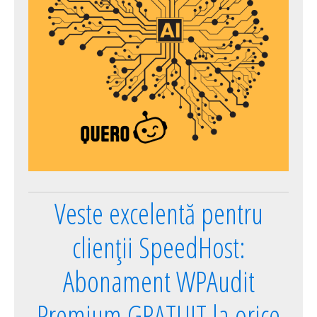
Veste excelentă pentru
clienții SpeedHost:
Abonament WPAudit
Premium GRATUIT la orice