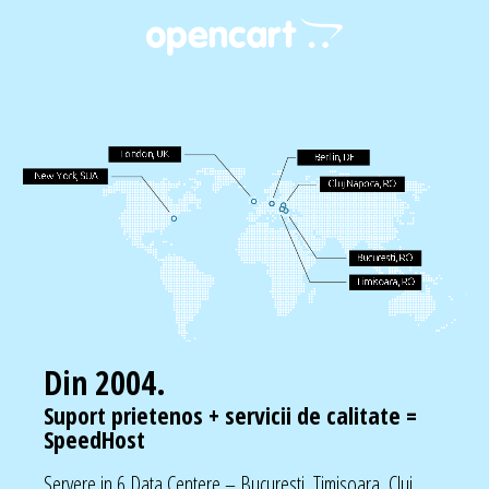
Din 2004.
Suport prietenos + servicii de calitate =
SpeedHost
Servere in 6 Data Centere – Bucuresti, Timisoara, Cluj