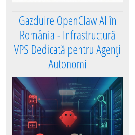
Gazduire OpenClaw AI în
România - Infrastructură
VPS Dedicată pentru Agenți
Autonomi