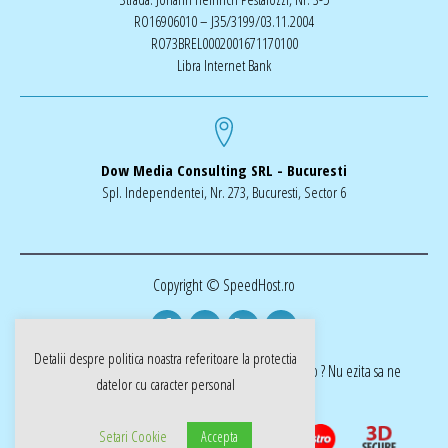
RO16906010 – J35/3199/03.11.2004
RO73BREL0002001671170100
Libra Internet Bank
Dow Media Consulting SRL - Bucuresti
Spl. Independentei, Nr. 273, Bucuresti, Sector 6
Copyright © SpeedHost.ro
Detalii despre politica noastra referitoare la
protectia
realizat de Dow Media | ai nevoie de o pagina web ? Nu ezita sa ne
datelor cu caracter personal
cotactati dow-media.ro
Setari Cookie
Accepta