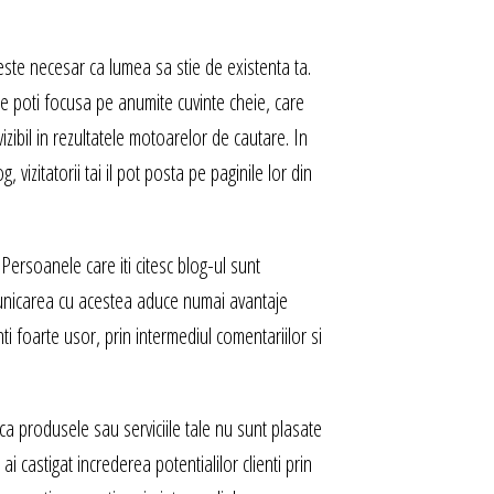
este necesar ca lumea sa stie de existenta ta.
 Te poti focusa pe anumite cuvinte cheie, care
izibil in rezultatele motoarelor de cautare. In
 vizitatorii tai il pot posta pe paginile lor din
 Persoanele care iti citesc blog-ul sunt
omunicarea cu acestea aduce numai avantaje
ienti foarte usor, prin intermediul comentariilor si
a produsele sau serviciile tale nu sunt plasate
ai castigat increderea potentialilor clienti prin