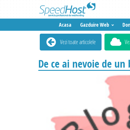
Acasa
Gazduire Web
Dom
Vezi toate articolele
Ve
De ce ai nevoie de un 