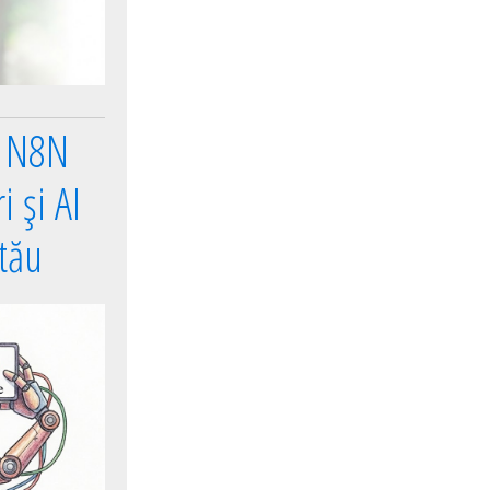
e N8N
 și AI
 tău