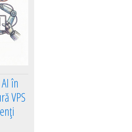
AI în
ură VPS
enți