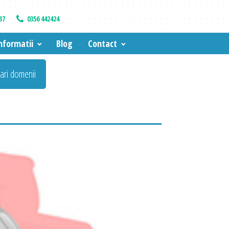
37
0356 442424
nformatii
Blog
Contact
vari domenii