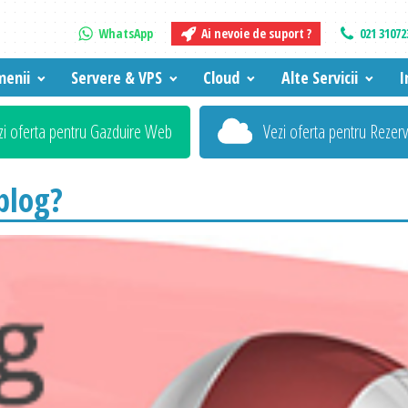
WhatsApp
Ai nevoie de suport ?
021 31072
enii
Servere & VPS
Cloud
Alte Servicii
I
zi oferta pentru Gazduire Web
Vezi oferta pentru Rezer
blog?