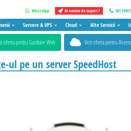
WhatsApp
Ai nevoie de suport ?
021 31072
enii
Servere & VPS
Cloud
Alte Servicii
I
zi oferta pentru Gazduire Web
Vezi oferta pentru Rezer
ite-ul pe un server SpeedHost