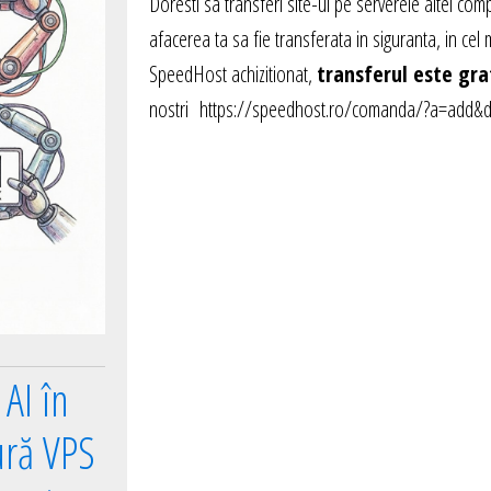
Doresti sa transferi site-ul pe serverele altei co
afacerea ta sa fie transferata in siguranta, in cel 
SpeedHost achizitionat,
transferul este gra
nostri
https://speedhost.ro/comanda/?a=add&do
AI în
ură VPS