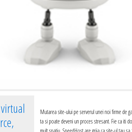
virtual
Mutarea site-ului pe serverul unei noi firme de 
rce,
ta si poate deveni un proces stresant. Fie ca iti 
mult spatiu, SpeedHost are grija ca site-ul tau sa 