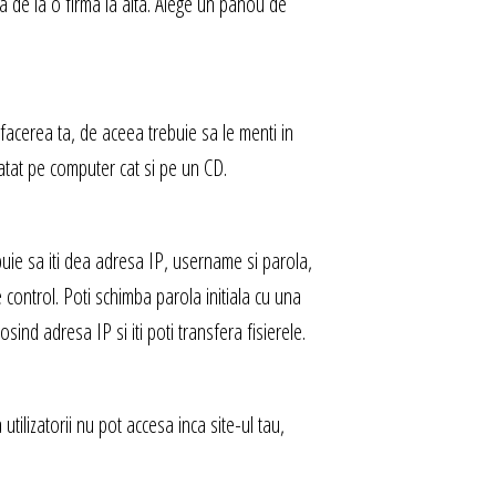
a de la o firma la alta. Alege un panou de
afacerea ta, de aceea trebuie sa le menti in
atat pe computer cat si pe un CD.
ebuie sa iti dea adresa IP, username si parola,
e control. Poti schimba parola initiala cu una
osind adresa IP si iti poti transfera fisierele.
 utilizatorii nu pot accesa inca site-ul tau,