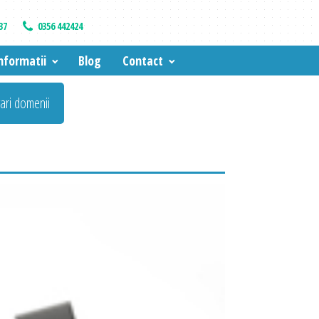
37
0356 442424
nformatii
Blog
Contact
vari domenii