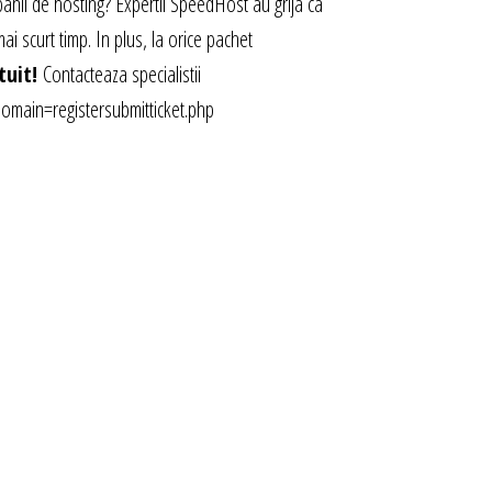
mpanii de hosting? Expertii SpeedHost au grija ca
mai scurt timp. In plus, la orice pachet
tuit!
Contacteaza specialistii
main=registersubmitticket.php