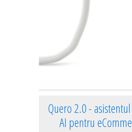
Quero 2.0 - asistentul 
AI pentru eComme