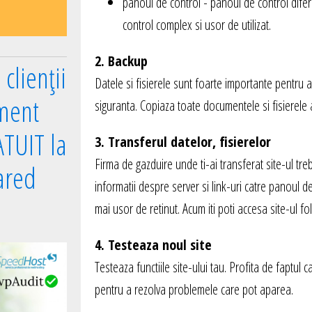
panoul de control - panoul de control difer
control complex si usor de utilizat.
2. Backup
clienții
Datele si fisierele sunt foarte importante pentru 
ment
siguranta. Copiaza toate documentele si fisierele 
TUIT la
3. Transferul datelor, fisierelor
Firma de gazduire unde ti-ai transferat site-ul tr
ared
informatii despre server si link-uri catre panoul d
mai usor de retinut. Acum iti poti accesa site-ul fol
4. Testeaza noul site
Testeaza functiile site-ului tau. Profita de faptul ca
pentru a rezolva problemele care pot aparea.