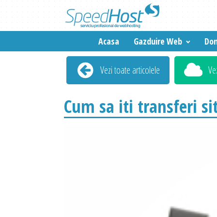
Acasa
Gazduire Web
Dom
Vezi toate articolele
Ve
Cum sa iti transferi s