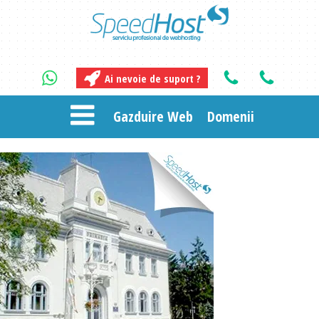
Ai nevoie de suport ?
Gazduire Web
Domenii