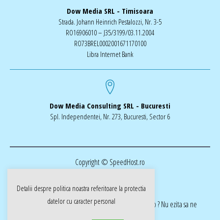
Dow Media SRL - Timisoara
Strada. Johann Heinrich Pestalozzi, Nr. 3-5
RO16906010 – J35/3199/03.11.2004
RO73BREL0002001671170100
Libra Internet Bank
Dow Media Consulting SRL - Bucuresti
Spl. Independentei, Nr. 273, Bucuresti, Sector 6
Copyright © SpeedHost.ro
Detalii despre politica noastra referitoare la
protectia
datelor cu caracter personal
realizat de Dow Media | ai nevoie de o pagina web ? Nu ezita sa ne
cotactati dow-media.ro