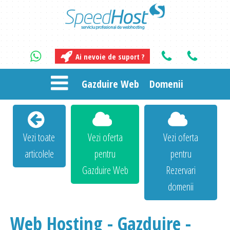
Ai nevoie de suport ?
Gazduire Web
Domenii
Vezi toate
Vezi oferta
Vezi oferta
articolele
pentru
pentru
Gazduire Web
Rezervari
domenii
Web Hosting - Gazduire -