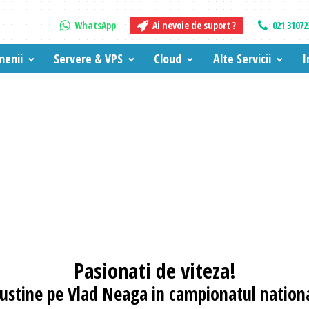
WhatsApp
Ai nevoie de suport ?
021 31072
enii
Servere & VPS
Cloud
Alte Servicii
I
Pasionati
de viteza!
 sustine pe Vlad Neaga in campionatul nationa