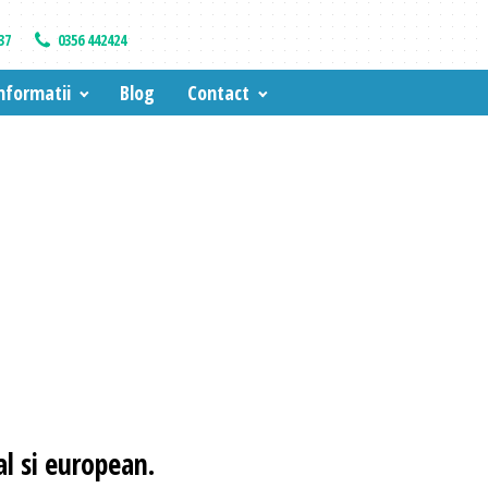
37
0356 442424
nformatii
Blog
Contact
l si european.