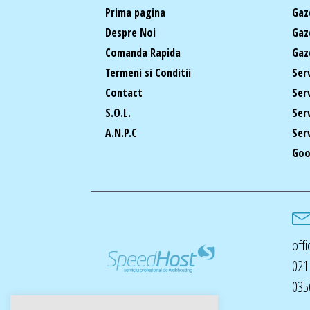
Prima pagina
Gaz
Despre Noi
Gaz
Comanda Rapida
Gaz
Termeni si Conditii
Ser
Contact
Ser
S.O.L.
Ser
A.N.P.C
Ser
Goo
off
021
035