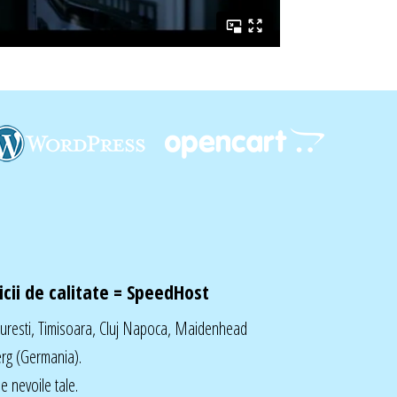
cii de calitate =
SpeedHost
curesti, Timisoara, Cluj Napoca, Maidenhead
rg (Germania).
 nevoile tale.