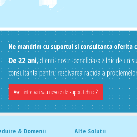
Ne mandrim cu suportul si consultanta oferita cl
De 22 ani
, clientii nostri beneficiaza zilnic de un s
consultanta pentru rezolvarea rapida a problemelor
Aveti intrebari sau nevoie de suport tehnic ?
zduire & Domenii
Alte Solutii