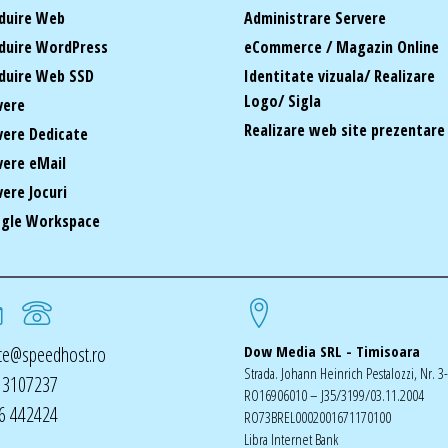
duire Web
Administrare Servere
duire WordPress
eCommerce / Magazin Online
duire Web SSD
Identitate vizuala/ Realizare
Logo/ Sigla
vere
Realizare web site prezentare
vere Dedicate
vere eMail
vere Jocuri
gle Workspace
ice@speedhost.ro
Dow Media SRL - Timisoara
Strada. Johann Heinrich Pestalozzi, Nr. 3
 3107237
RO16906010 – J35/3199/03.11.2004
6 442424
RO73BREL0002001671170100
Libra Internet Bank