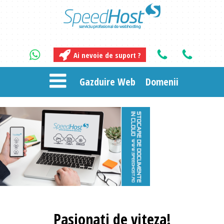
Ai nevoie de suport ?
Gazduire Web
Domenii
Pasionati
de viteza!