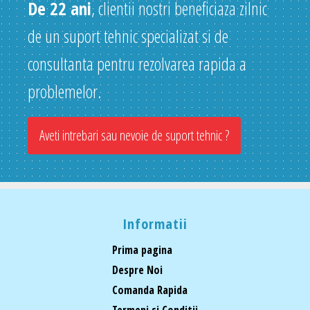
De 22 ani
, clientii nostri beneficiaza zilnic
de un suport tehnic specializat si de
consultanta pentru rezolvarea rapida a
problemelor.
Aveti intrebari sau nevoie de suport tehnic ?
Informatii
Prima pagina
Despre Noi
Comanda Rapida
Termeni si Conditii