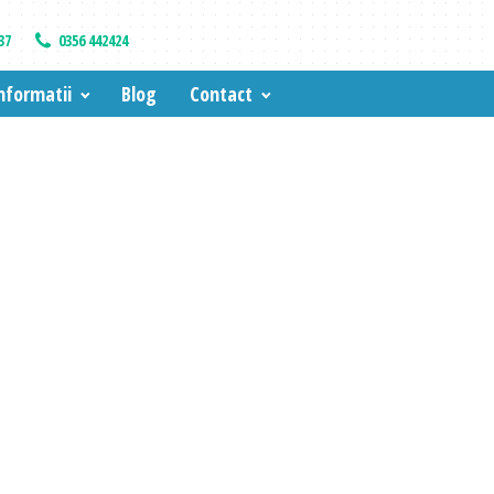
37
0356 442424
nformatii
Blog
Contact