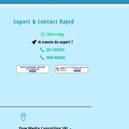
Suport & Contact Rapid
WhatsApp
Ai nevoie de suport ?
021 3107237
0356 442424
Dow Media Consulting SRL -