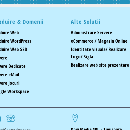
zduire & Domenii
Alte Solutii
duire Web
Administrare Servere
duire WordPress
eCommerce / Magazin Online
duire Web SSD
Identitate vizuala/ Realizare
Logo/ Sigla
vere
Realizare web site prezentare
vere Dedicate
vere eMail
vere Jocuri
gle Workspace
Dow Media SRL - Timisoara