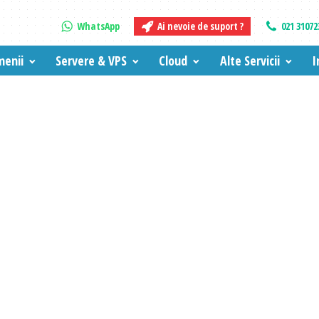
WhatsApp
Ai nevoie de suport ?
021 31072
enii
Servere & VPS
Cloud
Alte Servicii
I