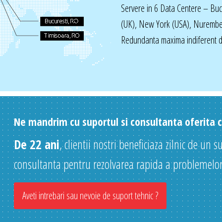
Servere in 6 Data Centere – Bu
(UK), New York (USA), Nurembe
Redundanta maxima indiferent de
Ne mandrim cu suportul si consultanta oferita cl
De 22 ani
, clientii nostri beneficiaza zilnic de un s
consultanta pentru rezolvarea rapida a problemelor
Aveti intrebari sau nevoie de suport tehnic ?