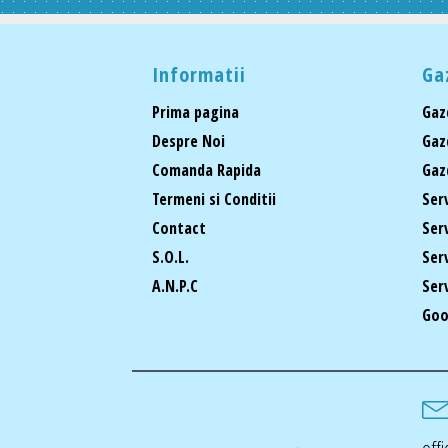
Informatii
Ga
Prima pagina
Gaz
Despre Noi
Gaz
Comanda Rapida
Gaz
Termeni si Conditii
Ser
Contact
Ser
S.O.L.
Ser
A.N.P.C
Ser
Goo