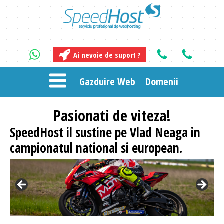
Ai nevoie de suport ?
Gazduire Web
Domenii
Pasionati
de viteza!
SpeedHost
il sustine pe Vlad Neaga in
campionatul national si european.