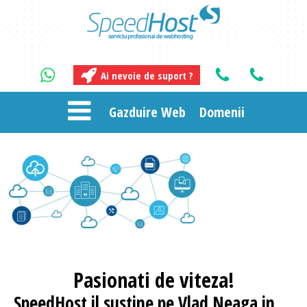
Ai nevoie de suport ?
Gazduire Web
Domenii
Pasionati
de viteza!
SpeedHost
il sustine pe Vlad Neaga in