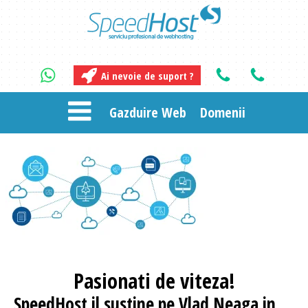
Ai nevoie de suport ?
Gazduire Web
Domenii
Pasionati
de viteza!
SpeedHost
il sustine pe Vlad Neaga in