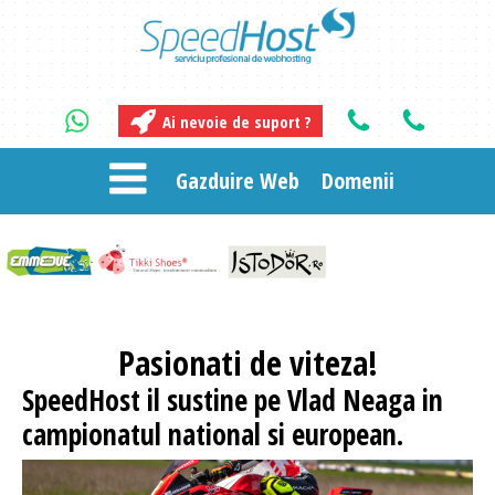
Ai nevoie de suport ?
Gazduire Web
Domenii
Pasionati
de viteza!
SpeedHost
il sustine pe Vlad Neaga in
campionatul national si european.