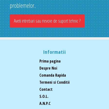
problemelor.
Aveti intrebari sau nevoie de suport tehnic ?
Informatii
Prima pagina
Despre Noi
Comanda Rapida
Termeni si Conditii
Contact
S.O.L.
A.N.P.C