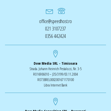
office@speedhost.ro
021 3107237
0356 442424
Dow Media SRL - Timisoara
Strada. Johann Heinrich Pestalozzi, Nr. 3-5
RO16906010 – J35/3199/03.11.2004
RO73BREL0002001671170100
Libra Internet Bank
Dow Media Consulting SRL - Bucuresti