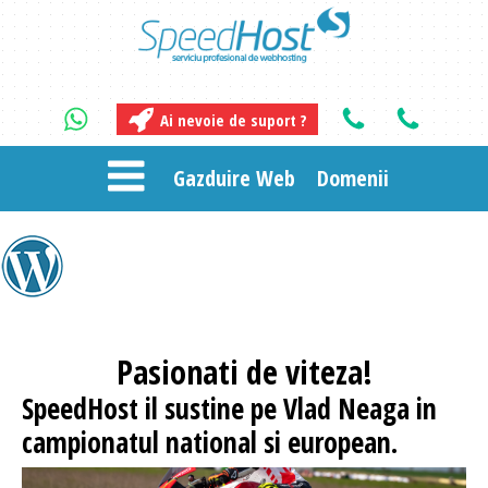
Ai nevoie de suport ?
Gazduire Web
Domenii
Pasionati
de viteza!
SpeedHost
il sustine pe Vlad Neaga in
campionatul national si european.