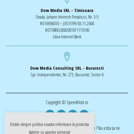
Dow Media SRL - Timisoara
Strada. Johann Heinrich Pestalozzi, Nr. 3-5
RO16906010 – J35/3199/03.11.2004
RO73BREL0002001671170100
Libra Internet Bank
Dow Media Consulting SRL - Bucuresti
Spl. Independentei, Nr. 273, Bucuresti, Sector 6
Copyright © SpeedHost.ro
Detalii despre politica noastra referitoare la
protectia
realizat de Dow Media | ai nevoie de o pagina web ? Nu ezita sa ne
datelor cu caracter personal