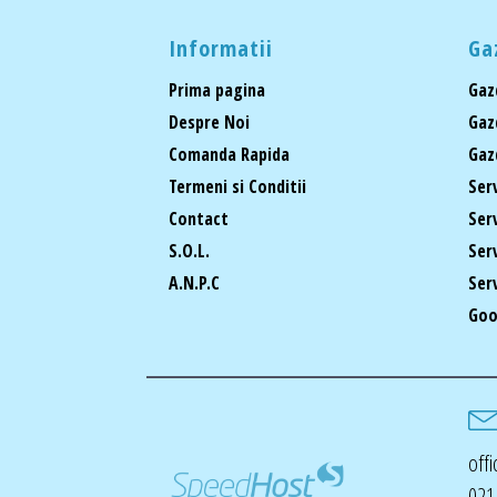
Informatii
Ga
Prima pagina
Gaz
Despre Noi
Gaz
Comanda Rapida
Gaz
Termeni si Conditii
Ser
Contact
Ser
S.O.L.
Ser
A.N.P.C
Ser
Goo
off
021