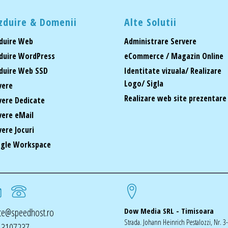
zduire & Domenii
Alte Solutii
duire Web
Administrare Servere
duire WordPress
eCommerce / Magazin Online
duire Web SSD
Identitate vizuala/ Realizare
Logo/ Sigla
vere
Realizare web site prezentare
vere Dedicate
vere eMail
vere Jocuri
gle Workspace
ice@speedhost.ro
Dow Media SRL - Timisoara
Strada. Johann Heinrich Pestalozzi, Nr. 3
 3107237