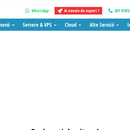
WhatsApp
Ai nevoie de suport ?
021 31072
enii
Servere & VPS
Cloud
Alte Servicii
I