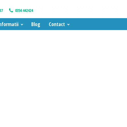
37
0356 442424
nformatii
Blog
Contact