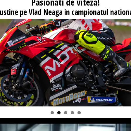
Pasionati
de viteza!
 sustine pe Vlad Neaga in campionatul nationa