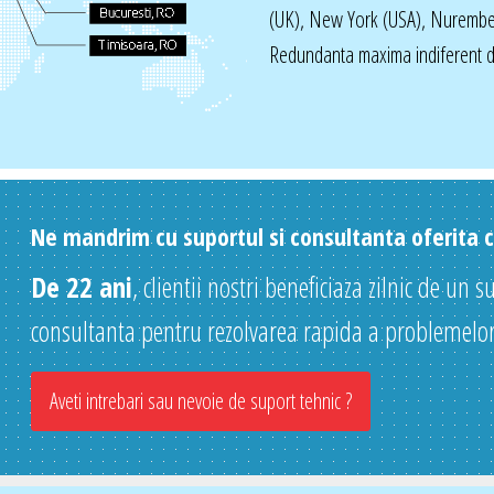
(UK), New York (USA), Nurembe
Redundanta maxima indiferent de
Ne mandrim cu suportul si consultanta oferita cl
De 22 ani
, clientii nostri beneficiaza zilnic de un s
consultanta pentru rezolvarea rapida a problemelor
Aveti intrebari sau nevoie de suport tehnic ?