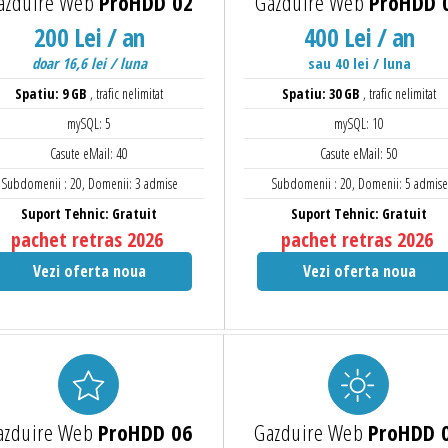
azduire Web
ProHDD 02
Gazduire Web
ProHDD 
200 Lei / an
400 Lei / an
doar 16,6 lei / luna
sau 40 lei / luna
Spatiu: 9 GB
, trafic nelimitat
Spatiu: 30 GB
, trafic nelimitat
mySQL: 5
mySQL: 10
Casute eMail: 40
Casute eMail: 50
Subdomenii : 20, Domenii: 3 admise
Subdomenii : 20, Domenii: 5 admise
Suport Tehnic: Gratuit
Suport Tehnic: Gratuit
pachet retras 2026
pachet retras 2026
Vezi oferta noua
Vezi oferta noua
azduire Web
ProHDD 06
Gazduire Web
ProHDD 