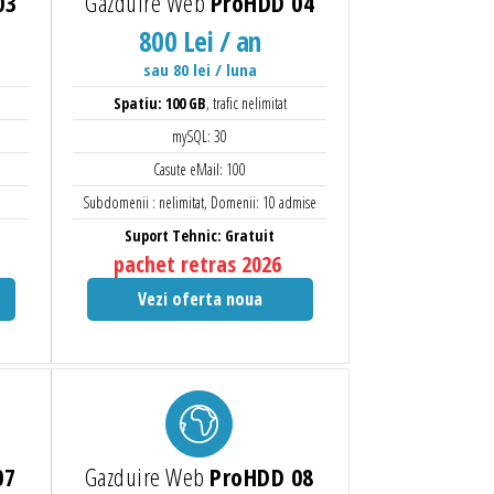
03
Gazduire Web
ProHDD 04
800 Lei / an
sau 80 lei / luna
Spatiu: 100 GB
, trafic nelimitat
mySQL: 30
Casute eMail: 100
Subdomenii : nelimitat, Domenii: 10 admise
Suport Tehnic: Gratuit
pachet retras 2026
Vezi oferta noua
07
Gazduire Web
ProHDD 08