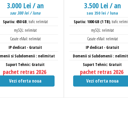
3.000 Lei / an
3.500 Lei / an
sau 300 lei / luna
sau 350 lei / luna
Spatiu: 650 GB
, trafic nelimitat
Spatiu: 1000 GB (1 TB)
, trafic nelimi
mySQL: nelimitat
mySQL: nelimitat
Casute eMail: nelimitat
Casute eMail: nelimitat
IP dedicat - Gratuit
IP dedicat - Gratuit
menii si Subdomenii : nelimitat
Domenii si Subdomenii : nelimi
Suport Tehnic: Gratuit
Suport Tehnic: Gratuit
pachet retras 2026
pachet retras 2026
Vezi oferta noua
Vezi oferta noua