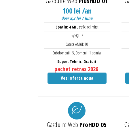
Gazduire Web
PlusHDD 01
G
100 lei /an
doar 8,3 lei / luna
Spatiu: 4 GB
, trafic nelimitat
mySQL: 2
Casute eMail: 10
Subdomenii : 5, Domenii: 1 admise
Suport Tehnic: Gratuit
pachet retras 2026
Vezi oferta noua
Gazduire Web
ProHDD 05
G