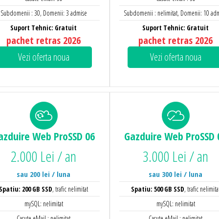
Subdomenii : 30, Domenii: 3 admise
Subdomenii : nelimitat, Domenii: 10 ad
Suport Tehnic: Gratuit
Suport Tehnic: Gratuit
pachet retras 2026
pachet retras 2026
Vezi oferta noua
Vezi oferta noua
azduire Web
ProSSD 06
Gazduire Web
ProSSD 
2.000 Lei / an
3.000 Lei / an
sau 200 lei / luna
sau 300 lei / luna
Spatiu: 200 GB SSD
, trafic nelimitat
Spatiu: 500 GB SSD
, trafic nelimita
mySQL: nelimitat
mySQL: nelimitat
Casute eMail : nelimitat
Casute eMail : nelimitat