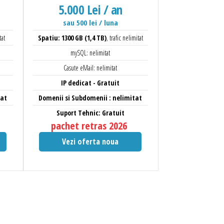
5.000 Lei / an
sau 500 lei / luna
tat
Spatiu: 1300 GB (1,4 TB)
, trafic nelimitat
mySQL: nelimitat
Casute eMail: nelimitat
IP dedicat - Gratuit
tat
Domenii si Subdomenii : nelimitat
Suport Tehnic: Gratuit
pachet retras 2026
Vezi oferta noua