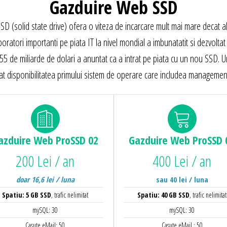
Gazduire Web SSD
SSD (solid state drive) ofera o viteza de incarcare mult mai mare decat alt
boratori importanti pe piata IT la nivel mondial a imbunatatit si dezvolta
e 55 de miliarde de dolari a anuntat ca a intrat pe piata cu un nou SSD. 
at disponibilitatea primului sistem de operare care includea managemen
azduire Web
ProSSD 02
Gazduire Web
ProSSD 
200 Lei / an
400 Lei / an
doar 16,6 lei / luna
sau 40 lei / luna
Spatiu: 5 GB SSD
, trafic nelimitat
Spatiu: 40 GB SSD
, trafic nelimitat
mySQL: 30
mySQL: 30
Casute eMail: 50
Casute eMail : 50