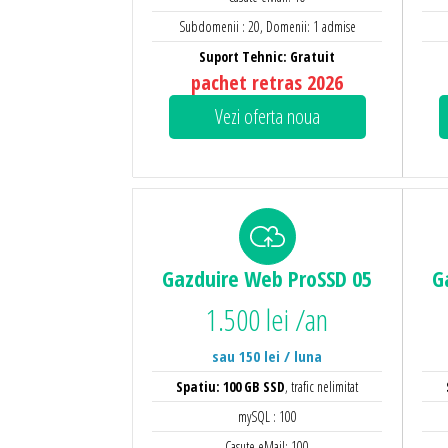
Subdomenii : 20, Domenii: 1 admise
Suport Tehnic: Gratuit
pachet retras 2026
Vezi oferta noua
Gazduire Web
ProSSD 05
G
1.500 lei /an
sau 150 lei / luna
Spatiu: 100 GB SSD
, trafic nelimitat
mySQL : 100
Casute eMail: 100