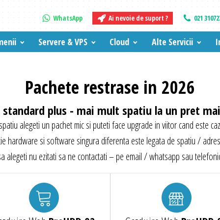
WhatsApp
Ai nevoie de suport ?
021 31072
enii
Servere & VPS
Cloud
Alte Servicii
I
Pachete restrase in 2026
standard plus - mai mult spatiu la un pret ma
 spatiu alegeti un pachet mic si puteti face upgrade in viitor cand este caz
e hardware si software singura diferenta este legata de spatiu / adres
sa alegeti nu ezitati sa ne contactati – pe email / whatsapp sau telefonic