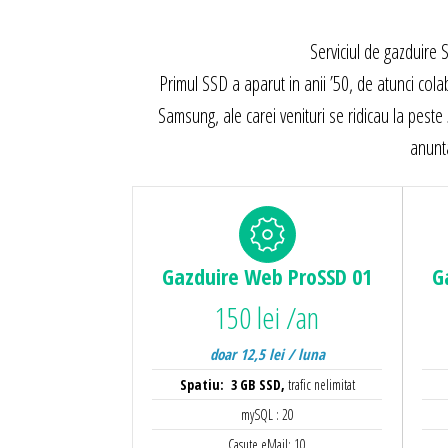
Serviciul de gazduire 
Primul SSD a aparut in anii ’50, de atunci cola
Samsung, ale carei venituri se ridicau la pest
anunt
Gazduire Web
ProSSD 01
G
150 lei /an
doar 12,5 lei / luna
Spatiu: 3 GB SSD,
trafic nelimitat
mySQL : 20
Casute eMail: 10